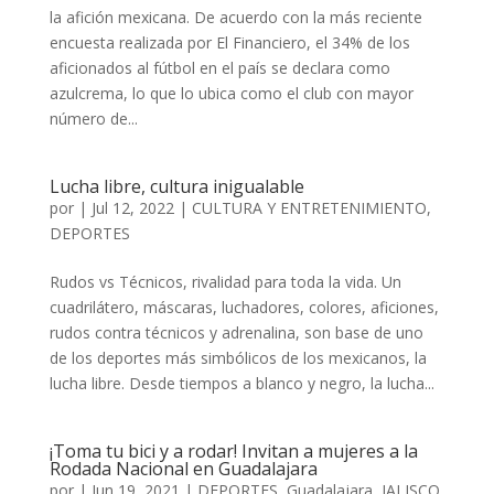
la afición mexicana. De acuerdo con la más reciente
encuesta realizada por El Financiero, el 34% de los
aficionados al fútbol en el país se declara como
azulcrema, lo que lo ubica como el club con mayor
número de...
Lucha libre, cultura inigualable
por
|
Jul 12, 2022
|
CULTURA Y ENTRETENIMIENTO
,
DEPORTES
Rudos vs Técnicos, rivalidad para toda la vida. Un
cuadrilátero, máscaras, luchadores, colores, aficiones,
rudos contra técnicos y adrenalina, son base de uno
de los deportes más simbólicos de los mexicanos, la
lucha libre. Desde tiempos a blanco y negro, la lucha...
¡Toma tu bici y a rodar! Invitan a mujeres a la
Rodada Nacional en Guadalajara
por
|
Jun 19, 2021
|
DEPORTES
,
Guadalajara
,
JALISCO