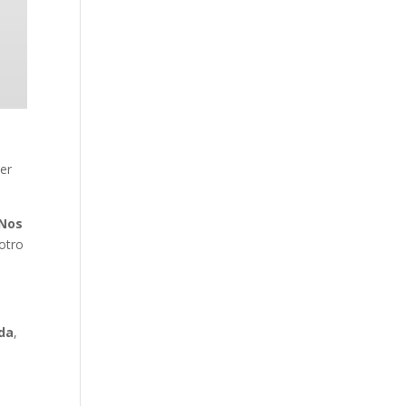
er
 Nos
 otro
ada
,