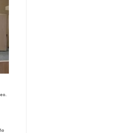
eo.
año