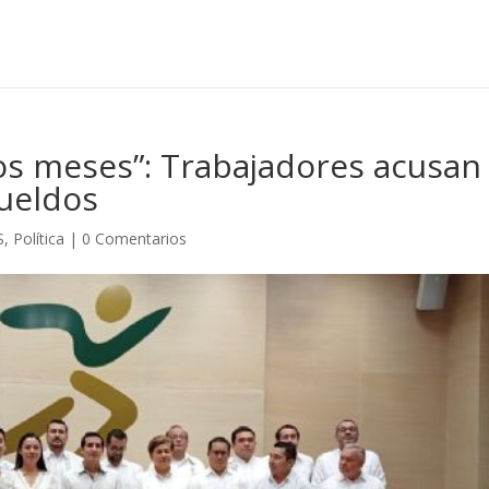
s meses”: Trabajadores acusan
ueldos
S
,
Política
|
0 Comentarios