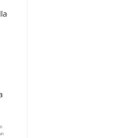
la
a
to
un