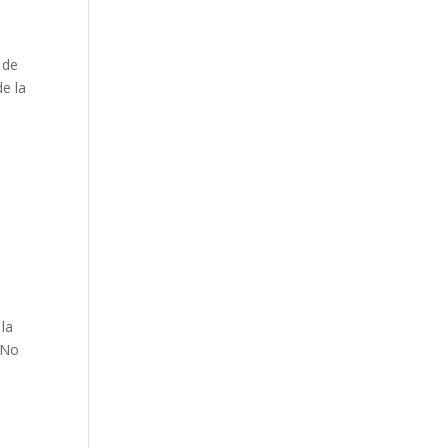
 de
de la
s
 la
 No