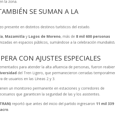
en la zona.
TAMBIÉN SE SUMAN A LA
o presente en distintos destinos turísticos del estado.
la
,
Mazamitla
y
Lagos de Moreno
, más de
8 mil 600 personas
anizadas en espacios públicos, sumándose a la celebración mundialist
PERA CON AJUSTES ESPECIALES
ementados para atender la alta afluencia de personas, fueron reabier
iversidad
del Tren Ligero, que permanecieron cerradas temporalme
a de usuarios en las Líneas 2 y 3.
ienen un monitoreo permanente en estaciones y corredores de
ecesarios que garanticen la seguridad de las y los asistentes.
ETRAN)
reportó que antes del inicio del partido ingresaron
11 mil 339
acro
.