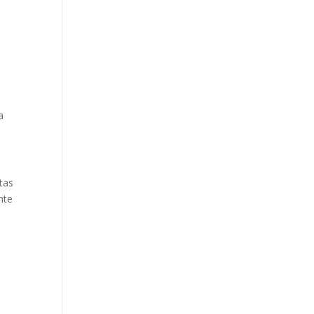
a
tas
nte