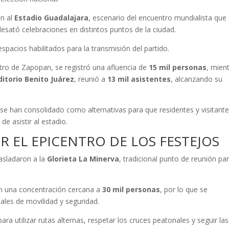
n al
Estadio Guadalajara
, escenario del encuentro mundialista que
esató celebraciones en distintos puntos de la ciudad.
spacios habilitados para la transmisión del partido.
ntro de Zapopan, se registró una afluencia de
15 mil personas
, mien
itorio Benito Juárez
, reunió a
13 mil asistentes
, alcanzando su
se han consolidado como alternativas para que residentes y visitant
de asistir al estadio.
ER EL EPICENTRO DE LOS FESTEJOS
rasladaron a la
Glorieta La Minerva
, tradicional punto de reunión pa
ron una concentración cercana a
30 mil personas
, por lo que se
ales de movilidad y seguridad.
ara utilizar rutas alternas, respetar los cruces peatonales y seguir las