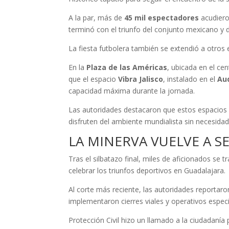
A la par, más de
45 mil espectadores
acudiero
terminó con el triunfo del conjunto mexicano y d
La fiesta futbolera también se extendió a otros e
En la
Plaza de las Américas
, ubicada en el ce
que el espacio
Vibra Jalisco
, instalado en el
Aud
capacidad máxima durante la jornada.
Las autoridades destacaron que estos espacios 
disfruten del ambiente mundialista sin necesidad 
LA MINERVA VUELVE A S
Tras el silbatazo final, miles de aficionados se t
celebrar los triunfos deportivos en Guadalajara.
Al corte más reciente, las autoridades reporta
implementaron cierres viales y operativos especi
Protección Civil hizo un llamado a la ciudadanía p