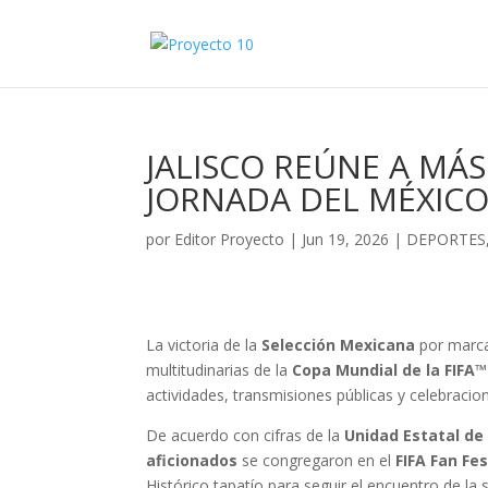
JALISCO REÚNE A MÁS
JORNADA DEL MÉXICO
por
Editor Proyecto
|
Jun 19, 2026
|
DEPORTES
La victoria de la
Selección Mexicana
por marc
multitudinarias de la
Copa Mundial de la FIFA™
actividades, transmisiones públicas y celebracion
De acuerdo con cifras de la
Unidad Estatal de 
aficionados
se congregaron en el
FIFA Fan Fe
Histórico tapatío para seguir el encuentro de la 