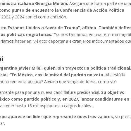
 ministra italiana Georgia Meloni.
Asegura que forma parte de un
 como punto de encuentro la Conferencia de Acción Política
2022 y 2024 con él como anfitrión.
 en Estados Unidos a favor de Trump”, afirma. También defie
us políticas migratorias:
“Ya nos tardamos en una reforma migrat
ríamos hacer en México: deportar a extranjeros indocumentados qu
ei
entino Javier Milei, quien, sin trayectoria política tradicional
cial. “En México, casi la mitad del padrón no vota.
Ahí está la
o creen en la política? Alguien que venga de fuera, como yo”.
iamente pasa por una nueva candidatura presidencial.
Su objetivo
xico como partido político y, en 2027, lanzar candidaturas en
: tener hasta 16 mil aspirantes a cargos locales.
iempo aparece un líder que represente nuestros valores,
yo prefi
a”.