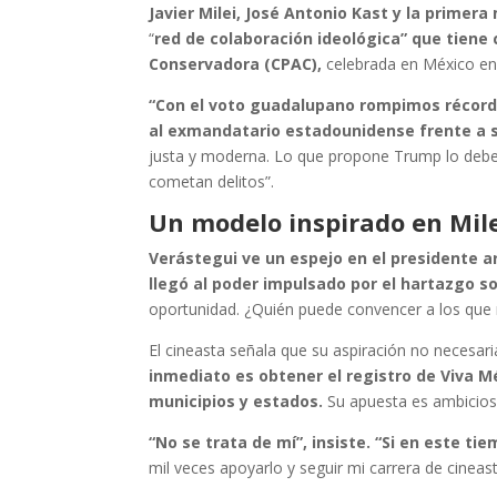
Javier Milei, José Antonio Kast y la primera
“
red de colaboración ideológica” que tiene
Conservadora (CPAC),
celebrada en México en 
“Con el voto guadalupano rompimos récord
al exmandatario estadounidense frente a s
justa y moderna. Lo que propone Trump lo debe
cometan delitos”.
Un modelo inspirado en Mil
Verástegui ve un espejo en el presidente arg
llegó al poder impulsado por el hartazgo so
oportunidad. ¿Quién puede convencer a los que n
El cineasta señala que su aspiración no necesar
inmediato es obtener el registro de Viva Mé
municipios y estados.
Su apuesta es ambiciosa
“No se trata de mí”, insiste. “Si en este t
mil veces apoyarlo y seguir mi carrera de cineast