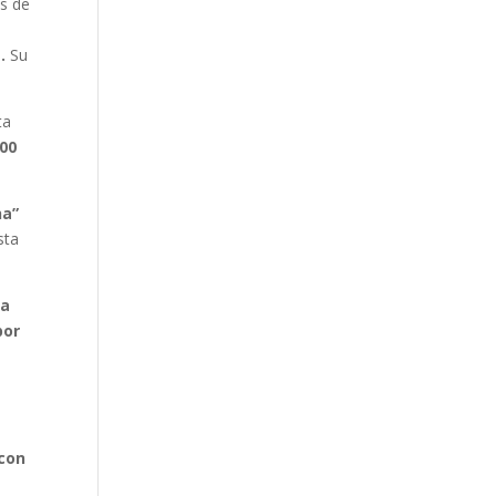
s de
s.
Su
ta
300
ha”
sta
la
por
 con