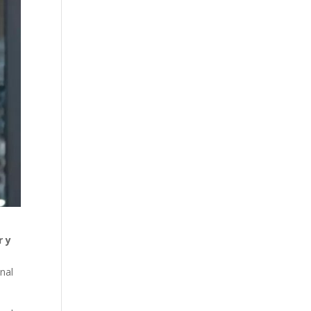
r y
onal