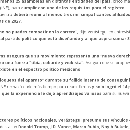
l menos 25 asambleas en distintas entidades del país,
cinco má
 (INE), para
cumplir con uno de los requisitos para el registro
cuentro
deberá reunir al menos tres mil simpatizantes afiliado
as de 2027.
che no puedes competir en la carrera”,
dijo Verástegui en entrevis
 al partido político que está diseñando y al que aspira sumar 
oras asegura que su movimiento representa una “nueva derec
mo una fuerza “tibia, cobarde y wokista”.
Asegura que su propue
existe en el espectro político mexicano.
loqueos del aparato” durante su fallido intento de conseguir 
l INE rechazó darle más tiempo para reunir firmas
y solo logró el 14 
a que la experiencia le dejó aprendizajes valiosos
para su nueva
ctores políticos nacionales, Verástegui presume sus vínculos
ta destacan
Donald Trump, J.D. Vance, Marco Rubio, Nayib Bukele,