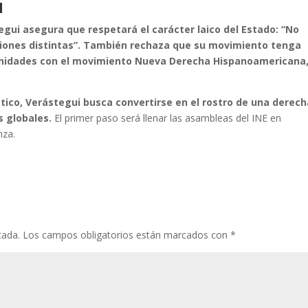
N
egui asegura que respetará el carácter laico del Estado: “No
ones distintas”.
También rechaza que su movimiento tenga
finidades con el movimiento Nueva Derecha Hispanoamericana
ico, Verástegui busca convertirse en el rostro de una derech
s globales.
El primer paso será llenar las asambleas del INE en
nza.
cada.
Los campos obligatorios están marcados con
*