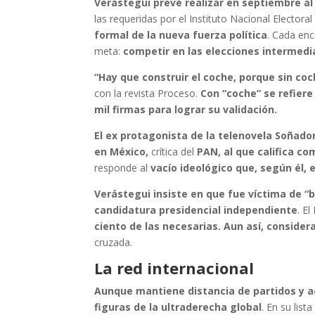
Verástegui prevé realizar en septiembre a
las requeridas por el Instituto Nacional Electoral
formal de la nueva fuerza política
. Cada en
meta:
competir en las elecciones intermedi
“Hay que construir el coche, porque sin co
con la revista Proceso.
Con “coche” se refiere
mil firmas para lograr su validación.
El ex protagonista de la telenovela Soñad
en México,
crítica del
PAN, al que califica co
responde al
vacío ideológico que, según él, 
Verástegui insiste en que fue víctima de “b
candidatura presidencial independiente
. E
ciento de las necesarias. Aun así, consider
cruzada.
La red internacional
Aunque mantiene distancia de partidos y a
figuras de la ultraderecha global
. En su lis