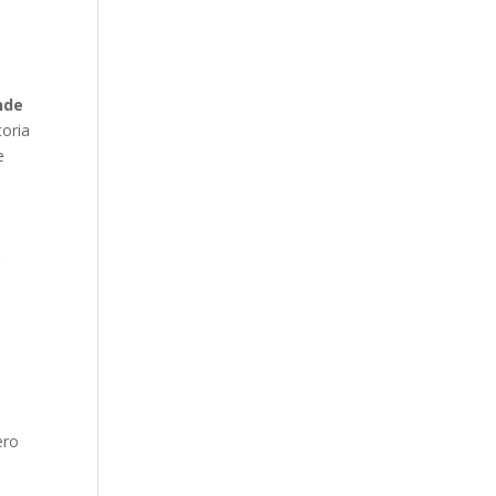
a
nde
oria
e
,
ero