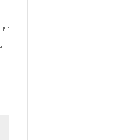
,
que
a