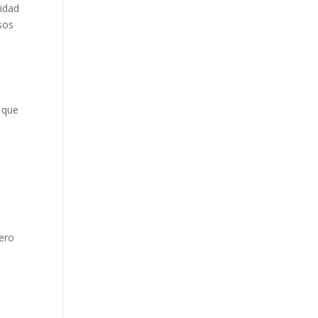
sidad
rsos
 que
iero