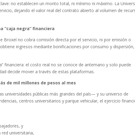
lave: no establecen un monto total, ni mínimo ni máximo. La Univer
ervicio, dejando el valor real del contrato abierto al volumen de recu
a “caja negra” financiera
ue Broxel no cobra comisión directa por el servicio, ni por emisión o
a obtiene ingresos mediante bonificaciones por consumo y dispersión,
ra” financiera: el costo real no se conoce de antemano y solo puede
sidad decide mover a través de estas plataformas.
más de mil millones de pesos al mes
as universidades públicas más grandes del país— y su universo de
encias, centros universitarios y parque vehicular, el ejercicio financ
bajadores, y
red universitaria,