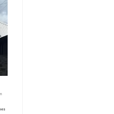
un
nes