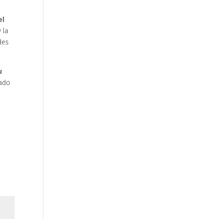
el
 la
des
u
zado