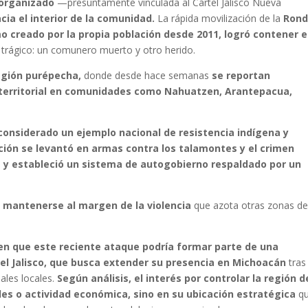
n organizado
—presuntamente vinculada al Cártel Jalisco Nueva
cia el interior de la comunidad.
La rápida movilización de la
Ron
 creado por la propia población desde 2011, logró contener e
 trágico: un comunero muerto y otro herido.
región purépecha,
donde desde hace semanas
se reportan
territorial en comunidades como Nahuatzen, Arantepacua,
 considerado un ejemplo nacional de resistencia indígena y
ación se levantó en armas contra los talamontes y el crimen
os y estableció un sistema de autogobierno respaldado por un
 mantenerse al margen de la violencia
que azota otras zonas de
en que este reciente ataque podría formar parte de una
rtel Jalisco, que busca extender su presencia en Michoacán
tras
ales locales.
Según análisis, el interés por controlar la región d
les o actividad económica, sino en su ubicación estratégica
q