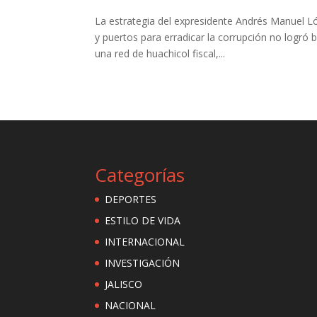
La estrategia del expresidente Andrés Manuel Ló
y puertos para erradicar la corrupción no logró 
una red de huachicol fiscal,...
Categorías
DEPORTES
ESTILO DE VIDA
INTERNACIONAL
INVESTIGACIÓN
JALISCO
NACIONAL