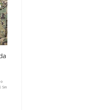
ada
 o
. Sin