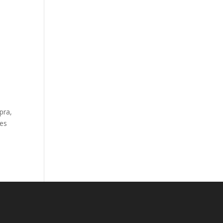
pra,
res