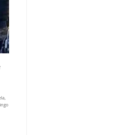
e
ela,
zingo