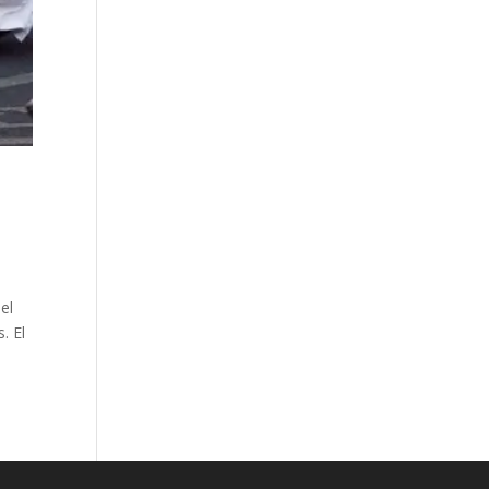
el
. El