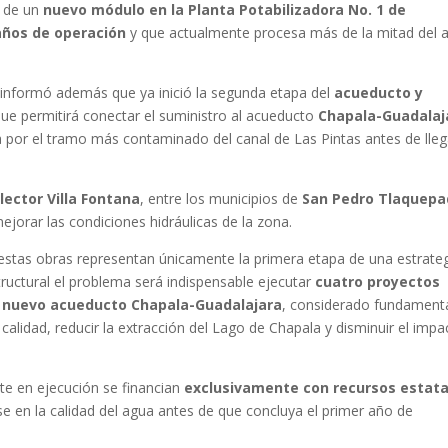
n de un
nuevo módulo en la Planta Potabilizadora No. 1 de
años de operación
y que actualmente procesa más de la mitad del 
 informó además que ya inició la segunda etapa del
acueducto y
que permitirá conectar el suministro al acueducto
Chapala-Guadalaj
 por el tramo más contaminado del canal de Las Pintas antes de lleg
lector Villa Fontana
, entre los municipios de
San Pedro Tlaquep
ejorar las condiciones hidráulicas de la zona.
estas obras representan únicamente la primera etapa de una estrate
uctural el problema será indispensable ejecutar
cuatro proyectos
n
nuevo acueducto Chapala-Guadalajara
, considerado fundament
alidad, reducir la extracción del Lago de Chapala y disminuir el impa
te en ejecución se financian
exclusivamente con recursos estata
e en la calidad del agua antes de que concluya el primer año de