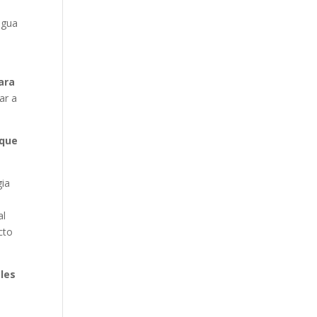
agua
ara
ar a
aque
gia
al
cto
les