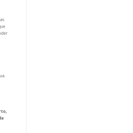
ras
que
oder
ua.
a
rto,
de