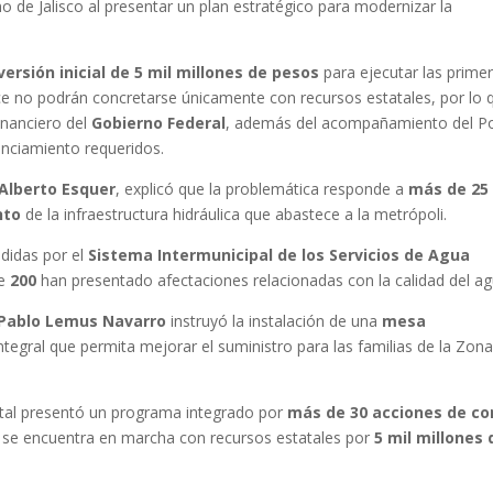
no de Jalisco al presentar un plan estratégico para modernizar la
versión inicial de 5 mil millones de pesos
para ejecutar las prime
ce no podrán concretarse únicamente con recursos estatales, por lo 
inanciero del
Gobierno Federal
, además del acompañamiento del P
anciamiento requeridos.
 Alberto Esquer
, explicó que la problemática responde a
más de 25
nto
de la infraestructura hidráulica que abastece a la metrópoli.
didas por el
Sistema Intermunicipal de los Servicios de Agua
de
200
han presentado afectaciones relacionadas con la calidad del ag
Pablo Lemus Navarro
instruyó la instalación de una
mesa
ntegral que permita mejorar el suministro para las familias de la Zon
atal presentó un programa integrado por
más de 30 acciones de co
a se encuentra en marcha con recursos estatales por
5 mil millones 