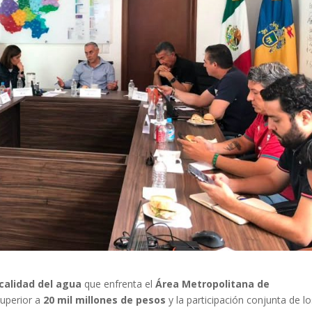
calidad del agua
que enfrenta el
Área Metropolitana de
uperior a
20 mil millones de pesos
y la participación conjunta de l