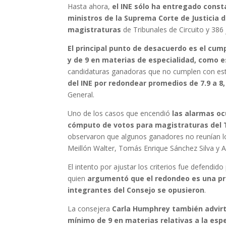
Hasta ahora,
el INE sólo ha entregado consta
ministros de la Suprema Corte de Justicia 
magistraturas
de Tribunales de Circuito y 386 
El principal punto de desacuerdo es el cum
y de 9 en materias de especialidad, como e
candidaturas ganadoras que no cumplen con este 
del INE por redondear promedios de 7.9 a 8
General.
Uno de los casos que encendió
las alarmas ocu
cómputo de votos para magistraturas del T
observaron que algunos ganadores no reunían lo
Meillón Walter, Tomás Enrique Sánchez Silva y 
El intento por ajustar los criterios fue defendid
quien
argumentó que el redondeo es una pr
integrantes del Consejo se opusieron
.
La consejera
Carla Humphrey también advirt
mínimo de 9 en materias relativas a la espe