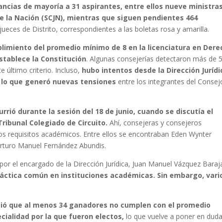
ncias de mayoría a 31 aspirantes, entre ellos nueve ministras
de la Nación (SCJN), mientras que siguen pendientes 464
jueces de Distrito, correspondientes a las boletas rosa y amarilla.
plimiento del promedio mínimo de 8 en la licenciatura en Dere
stablece la Constitución
. Algunas consejerías detectaron más de 
último criterio. Incluso,
hubo intentos desde la Dirección Jurídi
, lo que generó nuevas tensiones
entre los integrantes del Consej
rrió durante la sesión del 18 de junio, cuando se discutía el
ribunal Colegiado de Circuito.
Ahí, consejeras y consejeros
s requisitos académicos. Entre ellos se encontraban Eden Wynter
Arturo Manuel Fernández Abundis.
o por el encargado de la Dirección Jurídica, Juan Manuel Vázquez Baraj
áctica común en instituciones académicas. Sin embargo, vari
ió que al menos 34 ganadores no cumplen con el promedio
cialidad por la que fueron electos,
lo que vuelve a poner en duda