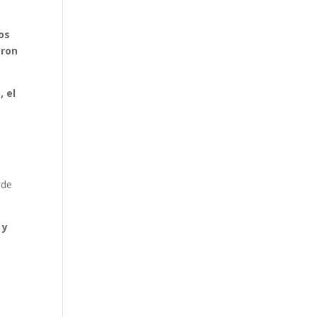
os
eron
, el
 de
 y