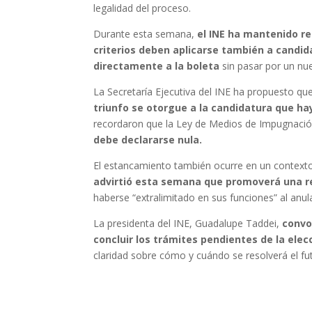
legalidad del proceso.
Durante esta semana,
el INE ha mantenido re
criterios deben aplicarse también a candi
directamente a la boleta
sin pasar por un nu
La Secretaría Ejecutiva del INE ha propuesto qu
triunfo se otorgue a la candidatura que h
recordaron que la Ley de Medios de Impugnaci
debe declararse nula.
El estancamiento también ocurre en un contexto
advirtió esta semana que promoverá una r
haberse “extralimitado en sus funciones” al anula
La presidenta del INE, Guadalupe Taddei,
convoc
concluir los trámites pendientes de la elec
claridad sobre cómo y cuándo se resolverá el fut