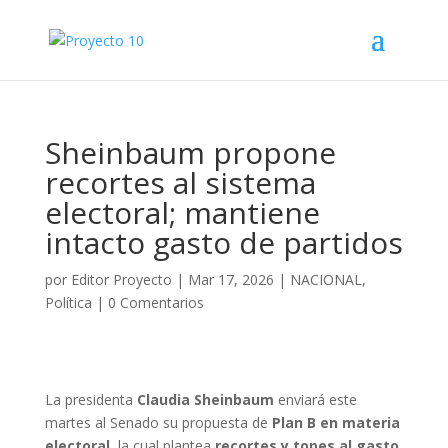
Sheinbaum propone
recortes al sistema
electoral; mantiene
intacto gasto de partidos
por
Editor Proyecto
|
Mar 17, 2026
|
NACIONAL
,
Política
|
0 Comentarios
La presidenta
Claudia Sheinbaum
enviará este
martes al Senado su propuesta de
Plan B en materia
electoral
, la cual plantea
recortes y topes al gasto