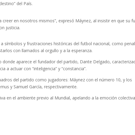
destino” del País.
 creer en nosotros mismos”, expresó Máynez, al insistir en que su f
n justicia.
a símbolos y frustraciones históricas del futbol nacional, como pena
tarlos con llamados al orgullo y a la esperanza.
o donde aparece el fundador del partido, Dante Delgado, caracteriza
ia a actuar con “inteligencia” y “constancia”.
 cuadros del partido como jugadores: Máynez con el número 10, y los
emus y Samuel García, respectivamente.
iva en el ambiente previo al Mundial, apelando a la emoción colectiv