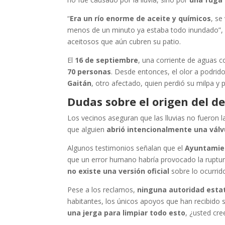
“
Era un río enorme de aceite y químicos
, se
menos de un minuto ya estaba todo inundado”, 
aceitosos que aún cubren su patio.
El
16 de septiembre
, una corriente de aguas c
70 personas
. Desde entonces, el olor a podrido
Gaitán
, otro afectado, quien perdió su milpa y 
Dudas sobre el origen del d
Los vecinos aseguran que las lluvias no fueron 
que alguien
abrió intencionalmente una válv
Algunos testimonios señalan que el
Ayuntamie
que un error humano habría provocado la ruptur
no existe una versión oficial
sobre lo ocurrid
Pese a los reclamos,
ninguna autoridad estat
habitantes, los únicos apoyos que han recibido
una jerga para limpiar todo esto
, ¿usted cre