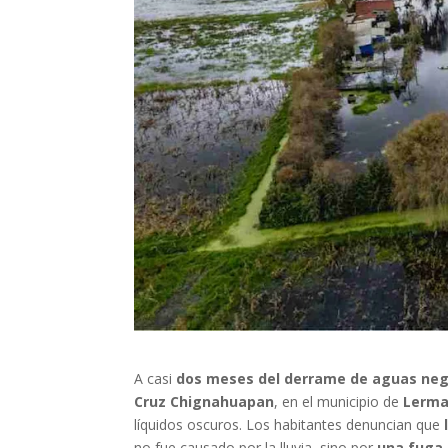
A casi
dos meses del derrame de aguas negr
Cruz Chignahuapan
, en el municipio de
Lerma
líquidos oscuros. Los habitantes denuncian que
no fue causado por la lluvia, sino por
una fuga 