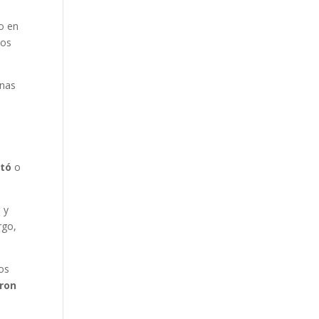
ro en
cos
unas
ntó
o
 y
rgo,
los
eron