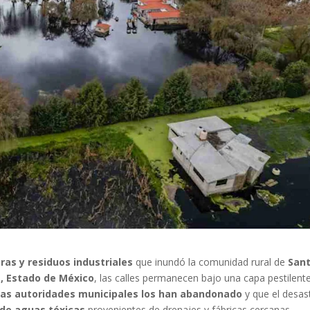
as y residuos industriales
que inundó la comunidad rural de
San
, Estado de México
, las calles permanecen bajo una capa pestilent
las autoridades municipales los han abandonado
y que el desas
de aguas tóxicas
provenientes de drenajes y fábricas cercanas.