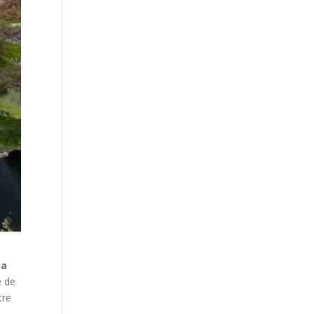
ta
e de
tre