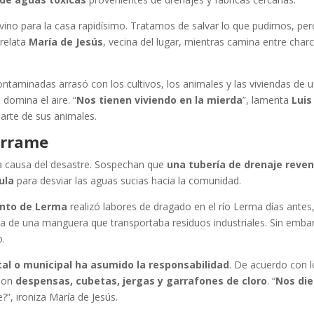
 vino para la casa rapidísimo. Tratamos de salvar lo que pudimos, pe
relata
María de Jesús
, vecina del lugar, mientras camina entre char
ontaminadas arrasó con los cultivos, los animales y las viviendas de 
 domina el aire. “
Nos tienen viviendo en la mierda
”, lamenta
Luis
parte de sus animales.
errame
la causa del desastre. Sospechan que
una tubería de drenaje reve
ula
para desviar las aguas sucias hacia la comunidad.
nto de Lerma
realizó labores de dragado en el río Lerma días antes,
a de una manguera que transportaba residuos industriales. Sin emba
o.
al o municipal ha asumido la responsabilidad
. De acuerdo con 
 son
despensas, cubetas, jergas y garrafones de cloro
. “
Nos di
e?”, ironiza María de Jesús.