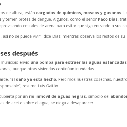
o
ros de altura, están
cargadas de químicos, moscos y gusanos
. L
s
y temen brotes de dengue. Algunos, como el señor
Paco Díaz
, tra
mprovisando costales de arena para evitar que siga entrando a sus ca
a
, así no se puede vivir”, dice Díaz, mientras observa los restos de su
eses después
 municipio envió
una bomba para extraer las aguas estancadas
zonas, aunque otras viviendas continúan inundadas.
arde. “
El daño ya está hecho
. Perdimos nuestras cosechas, nuestr
esponsable”, resume Luis Gaitán.
cubierta por
un río inmóvil de aguas negras
, símbolo del
abando
 de aceite sobre el agua, se niega a desaparecer.