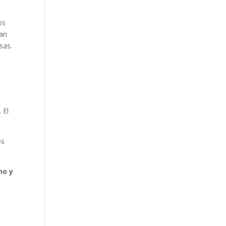
os
tan
sas.
. El
os
no y