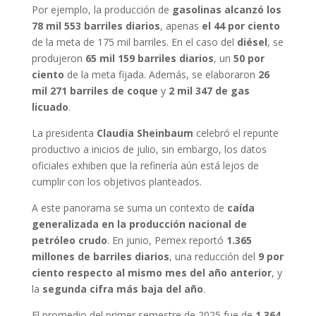
Por ejemplo, la producción de
gasolinas alcanzó los
78 mil 553 barriles diarios
, apenas
el 44 por ciento
de la meta de 175 mil barriles. En el caso del
diésel
, se
produjeron
65 mil 159 barriles diarios
, un
50 por
ciento
de la meta fijada. Además, se elaboraron
26
mil 271 barriles de coque
y
2 mil 347 de gas
licuado
.
La presidenta
Claudia Sheinbaum
celebró el repunte
productivo a inicios de julio, sin embargo, los datos
oficiales exhiben que la refinería aún está lejos de
cumplir con los objetivos planteados.
A este panorama se suma un contexto de
caída
generalizada en la producción nacional de
petróleo crudo
. En junio, Pemex reportó
1.365
millones de barriles diarios
, una reducción del
9 por
ciento respecto al mismo mes del año anterior
, y
la
segunda cifra más baja del año
.
El promedio del primer semestre de 2025 fue de
1.364