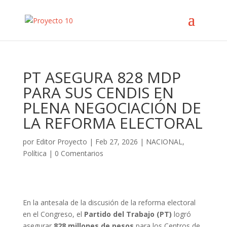
PT ASEGURA 828 MDP
PARA SUS CENDIS EN
PLENA NEGOCIACIÓN DE
LA REFORMA ELECTORAL
por
Editor Proyecto
|
Feb 27, 2026
|
NACIONAL
,
Política
|
0 Comentarios
En la antesala de la discusión de la reforma electoral
en el Congreso, el
Partido del Trabajo (PT)
logró
asegurar
828 millones de pesos
para los Centros de