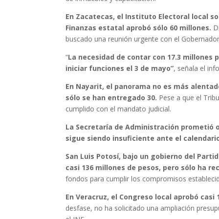
En Zacatecas, el Instituto Electoral local s
Finanzas estatal aprobó sólo 60 millones.
De
buscado una reunión urgente con el Gobernador 
“
La necesidad de contar con 17.3 millones 
iniciar funciones el 3 de mayo”
, señala el in
En Nayarit, el panorama no es más alentado
sólo se han entregado 30.
Pese a que el Trib
cumplido con el mandato judicial.
La Secretaría de Administración prometió o
sigue siendo insuficiente ante el calendari
San Luis Potosí, bajo un gobierno del Parti
casi 136 millones de pesos, pero sólo ha rec
fondos para cumplir los compromisos establecid
En Veracruz, el Congreso local aprobó casi 
desfase, no ha solicitado una ampliación presu