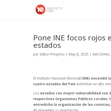
Pone INE focos rojos e
estados
por
Editor Proyecto
|
May 8, 2025
|
NACIONAL
El Instituto Nacional Electora
l (INE) encendió l
cuatro estados del País
enfrentan un alto rie
Los
estados con mayor vulnerabilidad son Za
respectivos Organismos Públicos Locales
E
entredicho la organización de los comicios,
de inmuebles y capacitación.