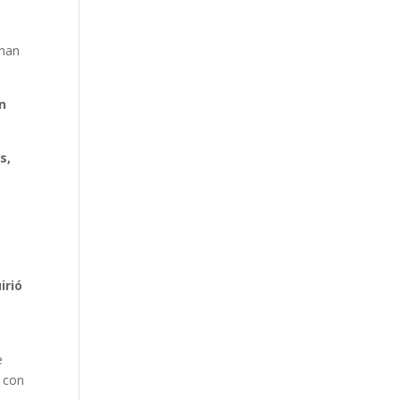
 han
n
s,
irió
e
s con