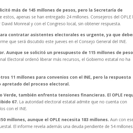
olicitó más de 145 millones de pesos, pero la Secretaría de
 estos, apenas se han entregado 24 millones. Consejeros del OPLE
David Monreal y con el Congreso local, sin obtener respuesta.
para contratar asistentes electorales es urgente, ya que debe
forme que será discutido este jueves en el Consejo General del INE.
r. Aunque se solicitó un presupuesto de 115 millones de peso
unal Electoral ordenó liberar más recursos, el Gobierno estatal no ha
tros 11 millones para convenios con el INE, pero la respuesta
o apretado del proceso electoral.
do Verde, también enfrenta tensiones financieras. El OPLE requ
ibido 67.
La autoridad electoral estatal admite que no cuenta con
os con el INE.
150 millones, aunque el OPLE necesita 183 millones.
Aun con es
puestal. El informe revela además una deuda pendiente de 54 millone