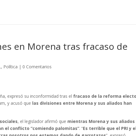
ones en Morena tras fracaso de
L
,
Política
|
0 Comentarios
a, expresó su inconformidad tras el
fracaso de la reforma electo
um, y acusó que
las divisiones entre Morena y sus aliados han
sociales
, el legislador afirmó que
mientras Morena y sus aliados
n el conflicto “comiendo palomitas”
. “
Es terrible que el PRI y e
tras nosotros nos estemos dando de garrotazos
”, expresó.