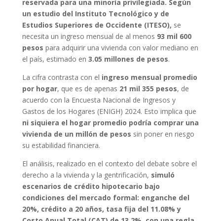
reservada para una minoría privilegiada. Según
un estudio del Instituto Tecnológico y de
Estudios Superiores de Occidente (ITESO),
se
necesita un ingreso mensual de al menos
93 mil 600
pesos
para adquirir una vivienda con valor mediano en
el país, estimado en
3.05 millones de pesos
.
La cifra contrasta con el
ingreso mensual promedio
por hogar
, que es de apenas
21 mil 355 pesos
, de
acuerdo con la Encuesta Nacional de Ingresos y
Gastos de los Hogares (ENIGH) 2024. Esto implica que
ni siquiera el hogar promedio podría comprar una
vivienda de un millón de pesos
sin poner en riesgo
su estabilidad financiera.
El análisis, realizado en el contexto del debate sobre el
derecho a la vivienda y la gentrificación,
simuló
escenarios de crédito hipotecario bajo
condiciones del mercado formal: enganche del
20%, crédito a 20 años, tasa fija del 11.08% y
Costo Anual Total (CAT) de 13.2%, con una regla