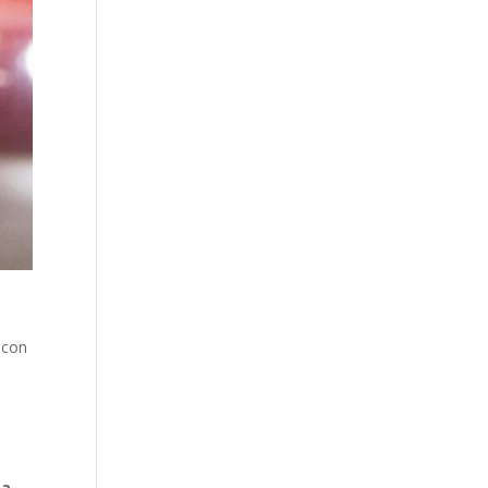
 con
 a