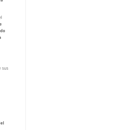
l
e
ndo
a
l
e sus
n
del