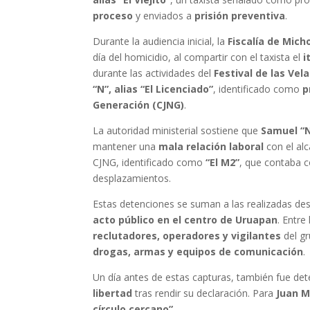
proceso
y enviados a
prisión preventiva
.
Durante la audiencia inicial, la
Fiscalía de Mic
día del homicidio, al compartir con el taxista el
i
durante las actividades del
Festival de las Vel
“N”, alias “El Licenciado”
, identificado como
p
Generación (CJNG)
.
La autoridad ministerial sostiene que
Samuel “N
mantener una
mala relación laboral
con el alc
CJNG, identificado como
“El M2”
, que contaba 
desplazamientos.
Estas detenciones se suman a las realizadas d
acto público en el centro de Uruapan
. Entre
reclutadores, operadores y vigilantes
del gr
drogas, armas y equipos de comunicación
.
Un día antes de estas capturas, también fue de
libertad
tras rendir su declaración. Para
Juan 
círculo cercano”
.