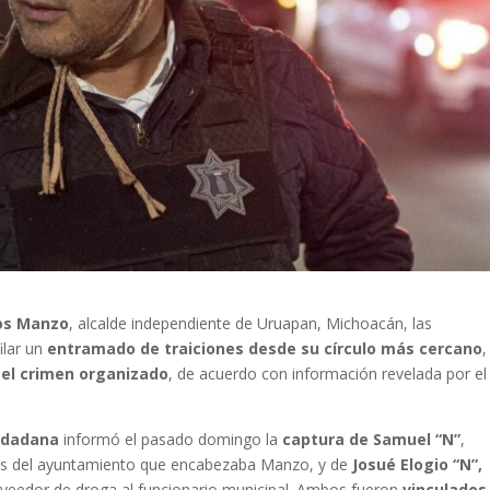
los Manzo
, alcalde independiente de Uruapan, Michoacán, las
ilar un
entramado de traiciones desde su círculo más cercano
,
 el crimen organizado
, de acuerdo con información revelada por el
iudadana
informó el pasado domingo la
captura de Samuel “N”
,
ales del ayuntamiento que encabezaba Manzo, y de
Josué Elogio “N”,
oveedor de droga al funcionario municipal. Ambos fueron
vinculados