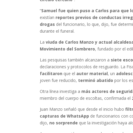
“
Samuel fue quien puso a Carlos para que 
existían
reportes previos de conductas irre
drogas
del funcionario, lo que, dijo, fue deter
durante el funeral.
La
viuda de Carlos Manzo y actual alcaldes
Movimiento del Sombrero
, fundado por el edi
Las pesquisas también alcanzaron a
siete esco
declaraciones y protocolos de resguardo. La Fis
facilitaron
que el
autor material
, un
adolesc
joven fue reducido,
terminó abatido
por los es
Otra línea investiga a
más actores de segurid
miembro del cuerpo de escoltas, confirmada el
Juan Manzo señaló que desde el inicio hubo
fil
capturas de WhatsApp
de funcionarios con c
dijo,
no sorprende
que la investigación haya a