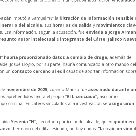
hoacán
imputó a Samuel “N” la
filtración de información sensible
e
tinerario del alcalde
, sus
horarios de salida
y
movimientos clav
as
. Esa información, según la acusación, fue
enviada a Jorge Arma
resunto autor intelectual
e
integrante del Cártel Jalisco Nuev
” habría proporcionado datos a cambio de droga
, además de
alde. Josué Elogio, por su parte, habría comunicado a otro mando de
con un
contacto cercano al edil
capaz de aportar información sobr
esde
noviembre de 2025
, cuando Manzo fue
asesinado durante u
 los aprehendidos figura el propio
“El Licenciado”
, así como
upo criminal. En cateos vinculados a la investigación se
aseguraron
tenida
Yesenia “N”
, secretaria particular del alcalde, quien
quedó en
Manzo
, hermano del edil asesinado, no hay dudas:
“la traición vino 