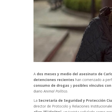
A
dos meses y medio del asesinato de Car
detenciones recientes
han comenzado a perf
consumo de drogas
y
posibles vínculos con
diario
Animal Político
.
La
Secretaría de Seguridad y Protección C
director de Protocolo y Relaciones Institucion
alias “El Viejito”
, un taxista señalado como pr