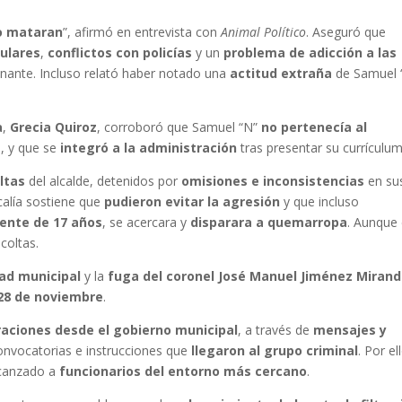
lo mataran
”, afirmó en entrevista con
Animal Político
. Aseguró que
gulares
,
conflictos con policías
y un
problema de adicción a las
minante. Incluso relató haber notado una
actitud extraña
de Samuel 
a
,
Grecia Quiroz
, corroboró que Samuel “N”
no pertenecía al
l, y que se
integró a la administración
tras presentar su currículum
ltas
del alcalde, detenidos por
omisiones e inconsistencias
en su
calía sostiene que
pudieron evitar la agresión
y que incluso
ente de 17 años
, se acercara y
disparara a quemarropa
. Aunque 
coltas.
ad municipal
y la
fuga del coronel José Manuel Jiménez Miran
28 de noviembre
.
traciones desde el gobierno municipal
, a través de
mensajes y
onvocatorias e instrucciones que
llegaron al grupo criminal
. Por el
lcanzado a
funcionarios del entorno más cercano
.