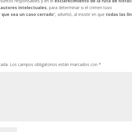
esuntos responsables y en el
esclarecimiento de la ruta de filtrac
 autores intelectuales
, para determinar si el crimen tuvo
r que sea un caso cerrado
”, advirtió, al insistir en que
todas las lí
cada.
Los campos obligatorios están marcados con
*