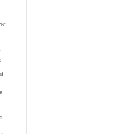
“N”
.
s
el
da
,
lo,