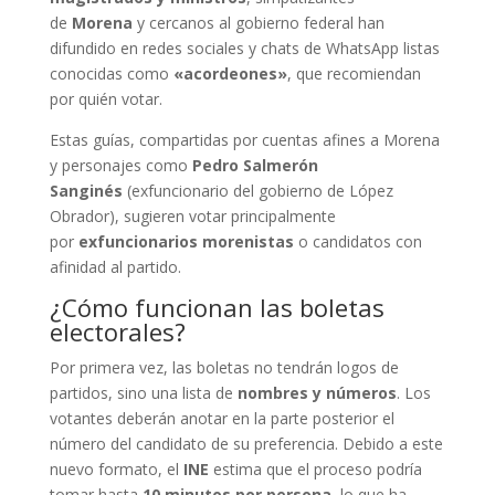
de
Morena
y cercanos al gobierno federal han
difundido en redes sociales y chats de WhatsApp listas
conocidas como
«acordeones»
, que recomiendan
por quién votar.
Estas guías, compartidas por cuentas afines a Morena
y personajes como
Pedro Salmerón
Sanginés
(exfuncionario del gobierno de López
Obrador), sugieren votar principalmente
por
exfuncionarios morenistas
o candidatos con
afinidad al partido.
¿Cómo funcionan las boletas
electorales?
Por primera vez, las boletas no tendrán logos de
partidos, sino una lista de
nombres y números
. Los
votantes deberán anotar en la parte posterior el
número del candidato de su preferencia. Debido a este
nuevo formato, el
INE
estima que el proceso podría
tomar hasta
10 minutos por persona
, lo que ha