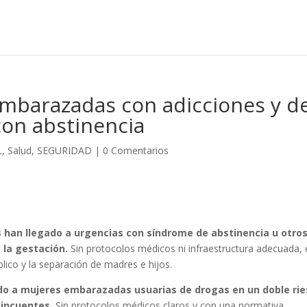
embarazadas con adicciones y d
con abstinencia
L
,
Salud
,
SEGURIDAD
|
0 Comentarios
os han llegado a urgencias con síndrome de abstinencia u otro
 la gestación.
Sin protocolos médicos ni infraestructura adecuada, 
lico y la separación de madres e hijos.
ado a mujeres embarazadas usuarias de drogas en un doble rie
lincuentes.
Sin protocolos médicos claros y con una normativa