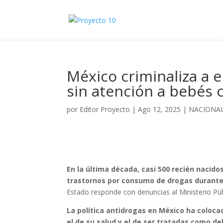
México criminaliza a 
sin atención a bebés 
por
Editor Proyecto
|
Ago 12, 2025
|
NACIONA
En la última década, casi 500 recién nacid
trastornos por consumo de drogas durante
Estado responde con denuncias al Ministerio Púb
La política antidrogas en México ha coloc
el de su salud y el de ser tratadas como de