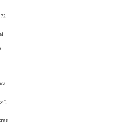
 72,
al
o
n
ica
ga”,
tras