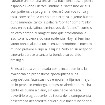
Durante una tertulia televisada hace décadas, la poeta
española Gloria Fuertes, inmune al sarcasmo de sus
compañeros de programa, declaró con voz ronca y
total convicción: “A mí solo me erotiza la gente buena”.
Curiosamente, tanto la palabra “bonito” como “bello”
son, en su raíz latina, diminutivos de “bueno”, como si
en otro tiempo el magnetismo que proclamaba la
escritora hubiera sido una evidencia. Hoy, el término
latino bonus alude a un incentivo económico: nuestro
mundo prefiere el lujo a la lujuria. Solo en su acepción
dineraria parece alcanzar la bondad su perdido
prestigio.
En esta época zarandeada por la incertidumbre, la
avalancha de pronósticos apocalípticos y los
diagnósticos fatalistas nos empujan a fijarnos mejor
en lo peor. Sin embargo, a nuestro alrededor, mucha
gente es buena a diario, sin que nadie parezca
advertirlo o agradecerlo. La teoría de la competencia
descarnada desacredita aquello que hace funcionar el