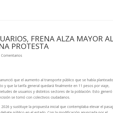
UARIOS, FRENA ALZA MAYOR A
NA PROTESTA
 Comentarios
 anunció que el aumento al transporte público que se había plantead
to y que la tarifa general quedará finalmente en 11 pesos por viaje,
ietudes de usuarios y distintos sectores de la población. Esto generó
decisión se tomó con colectivos ciudadanos.
 de 2026 y sustituye la propuesta inicial que contemplaba elevar el pasa
 debate público en el estado. Con la modificación anunciada por el