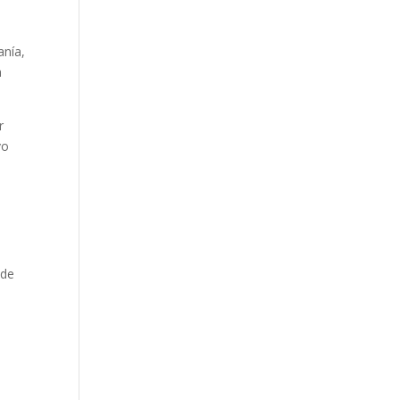
anía,
a
r
vo
 de