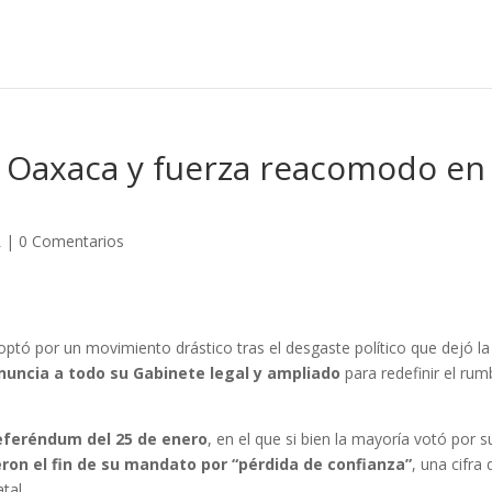
a Oaxaca y fuerza reacomodo en 
L
|
0 Comentarios
 optó por un movimiento drástico tras el desgaste político que dejó la
enuncia a todo su Gabinete legal y ampliado
para redefinir el ru
eferéndum del 25 de enero
, en el que si bien la mayoría votó por s
eron el fin de su mandato por “pérdida de confianza”
, una cifra
tal.