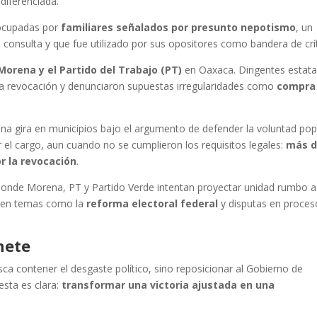
diferenciada.
 ocupadas por
familiares señalados por presunto nepotismo
, un
onsulta y que fue utilizado por sus opositores como bandera de crít
Morena y el Partido del Trabajo (PT)
en Oaxaca. Dirigentes estata
la revocación y denunciaron supuestas irregularidades como
compra
ó una gira en municipios bajo el argumento de defender la voluntad pop
r el cargo, aun cuando no se cumplieron los requisitos legales:
más d
r la revocación
.
 donde Morena, PT y Partido Verde intentan proyectar unidad rumbo 
es en temas como la
reforma electoral federal
y disputas en proces
nete
sca contener el desgaste político, sino reposicionar al Gobierno de
esta es clara:
transformar una victoria ajustada en una