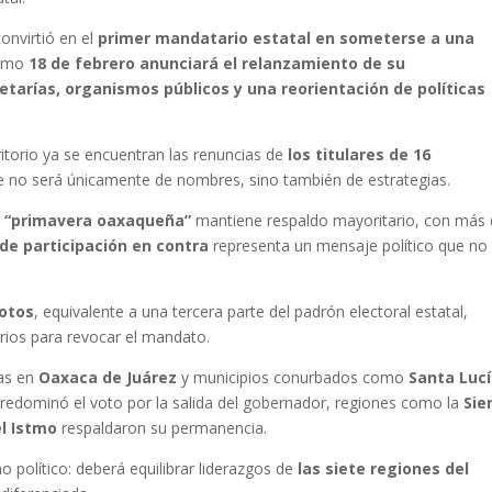
onvirtió en el
primer mandatario estatal en someterse a una
ximo
18 de febrero anunciará el relanzamiento de su
tarías, organismos públicos y una reorientación de políticas
itorio ya se encuentran las renuncias de
los titulares de 16
ste no será únicamente de nombres, sino también de estrategias.
a
“primavera oaxaqueña”
mantiene respaldo mayoritario, con más
de participación en contra
representa un mensaje político que no
votos
, equivalente a una tercera parte del padrón electoral estatal,
rios para revocar el mandato.
ras en
Oaxaca de Juárez
y municipios conurbados como
Santa Luc
redominó el voto por la salida del gobernador, regiones como la
Sie
el Istmo
respaldaron su permanencia.
no político: deberá equilibrar liderazgos de
las siete regiones del