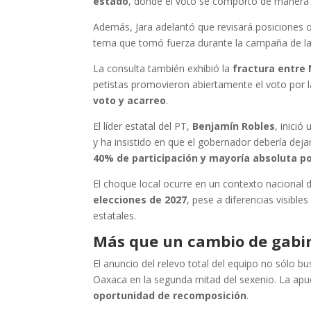
estado
, donde el voto se comportó de manera 
Además, Jara adelantó que revisará posiciones
tema que tomó fuerza durante la campaña de la c
La consulta también exhibió la
fractura entre 
petistas promovieron abiertamente el voto por 
voto y acarreo
.
El líder estatal del PT,
Benjamín Robles
, inici
y ha insistido en que el gobernador debería deja
40% de participación y mayoría absoluta po
El choque local ocurre en un contexto nacional
elecciones de 2027
, pese a diferencias visibl
estatales.
Más que un cambio de gabi
El anuncio del relevo total del equipo no sólo bu
Oaxaca en la segunda mitad del sexenio. La apu
oportunidad de recomposición
.