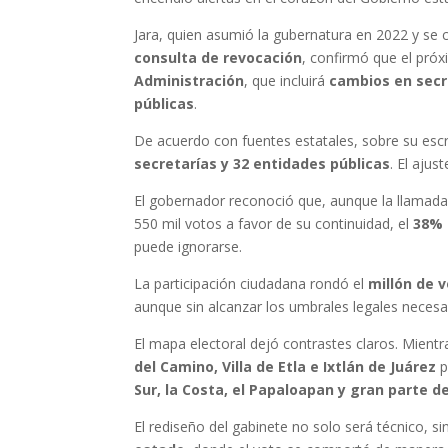
Jara, quien asumió la gubernatura en 2022 y se c
consulta de revocación
, confirmó que el pró
Administración
, que incluirá
cambios en secre
públicas
.
De acuerdo con fuentes estatales, sobre su escr
secretarías y 32 entidades públicas
. El aju
El gobernador reconoció que, aunque la llamad
550 mil votos a favor de su continuidad, el
38% 
puede ignorarse.
La participación ciudadana rondó el
millón de 
aunque sin alcanzar los umbrales legales necesa
El mapa electoral dejó contrastes claros. Mient
del Camino, Villa de Etla e Ixtlán de Juárez
p
Sur, la Costa, el Papaloapan y gran parte d
El rediseño del gabinete no solo será técnico, si