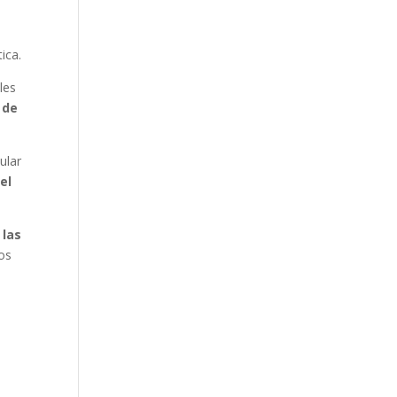
ica.
les
 de
ular
el
a
las
os