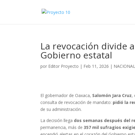
La revocación divide 
Gobierno estatal
por
Editor Proyecto
|
Feb 11, 2026
|
NACIONA
El gobernador de Oaxaca,
Salomón Jara Cruz
,
consulta de revocación de mandato:
pidió la r
de su administración.
La decisión llega
dos semanas después del r
permanencia, más de
357 mil sufragios exigi
encendió alertas en el corazón del Gobierno esta