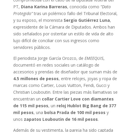
PT,
Diana Karina Barreras
, conocida como
“Dato
Protegido”
tras un polémico fallo del Tribunal Electoral,
y su esposo, el morenista
Sergio Gutiérrez Luna
,
expresidente de la Cámara de Diputados. Ambos han
sido señalados por ostentar un estilo de vida de alto
lujo difícil de conciliar con sus ingresos como
servidores públicos.
El periodista Jorge García Orozco, de
EMEEQUIS
,
documentó en redes sociales un catálogo de
accesorios y prendas de diseñador que suman más de
4.5 millones de pesos
, entre relojes, joyas y ropa de
marcas como Cartier, Louis Vuitton, Fendi, Gucci y
Christian Louboutin. Entre las piezas más llamativas se
encuentran un
collar Cartier Love con diamantes
de 115 mil pesos
, un
reloj Hublot Big Bang de 377
mil pesos
, una
bolsa Prada de 100 mil pesos
y
unos
zapatos Louboutin de 16 mil pesos
.
Además de su vestimenta, la pareja ha sido captada