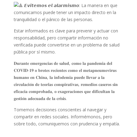
𝙀𝙫𝙞𝙩𝙚𝙢𝙤𝙨 𝙚𝙡 𝙖𝙡𝙖𝙧𝙢𝙞𝙨𝙢𝙤: La manera en que
comunicamos puede tener un impacto directo en la
tranquilidad o el pánico de las personas.
Estar informados es clave para prevenir y actuar con
responsabilidad, pero compartir información no
verificada puede convertirse en un problema de salud
pública por sí mismo.
𝐃𝐮𝐫𝐚𝐧𝐭𝐞 𝐞𝐦𝐞𝐫𝐠𝐞𝐧𝐜𝐢𝐚𝐬 𝐝𝐞 𝐬𝐚𝐥𝐮𝐝, 𝐜𝐨𝐦𝐨 𝐥𝐚 𝐩𝐚𝐧𝐝𝐞𝐦𝐢𝐚 𝐝𝐞𝐥
𝐂𝐎𝐕𝐈𝐃-𝟏𝟗 𝐨 𝐛𝐫𝐨𝐭𝐞𝐬 𝐫𝐞𝐜𝐢𝐞𝐧𝐭𝐞𝐬 𝐜𝐨𝐦𝐨 𝐞𝐥 𝐦𝐞𝐭𝐚𝐩𝐧𝐞𝐮𝐦𝐨𝐯𝐢𝐫𝐮𝐬
𝐡𝐮𝐦𝐚𝐧𝐨 𝐞𝐧 𝐂𝐡𝐢𝐧𝐚, 𝐥𝐚 𝐢𝐧𝐟𝐨𝐝𝐞𝐦𝐢𝐚 𝐩𝐮𝐞𝐝𝐞 𝐥𝐥𝐞𝐯𝐚𝐫 𝐚 𝐥𝐚
𝐜𝐢𝐫𝐜𝐮𝐥𝐚𝐜𝐢𝐨́𝐧 𝐝𝐞 𝐭𝐞𝐨𝐫𝐢́𝐚𝐬 𝐜𝐨𝐧𝐬𝐩𝐢𝐫𝐚𝐭𝐢𝐯𝐚𝐬, 𝐫𝐞𝐦𝐞𝐝𝐢𝐨𝐬 𝐜𝐚𝐬𝐞𝐫𝐨𝐬 𝐬𝐢𝐧
𝐞𝐟𝐢𝐜𝐚𝐜𝐢𝐚 𝐜𝐨𝐦𝐩𝐫𝐨𝐛𝐚𝐝𝐚, 𝐨 𝐞𝐱𝐚𝐠𝐞𝐫𝐚𝐜𝐢𝐨𝐧𝐞𝐬 𝐪𝐮𝐞 𝐝𝐢𝐟𝐢𝐜𝐮𝐥𝐭𝐚𝐧 𝐥𝐚
𝐠𝐞𝐬𝐭𝐢𝐨́𝐧 𝐚𝐝𝐞𝐜𝐮𝐚𝐝𝐚 𝐝𝐞 𝐥𝐚 𝐜𝐫𝐢𝐬𝐢𝐬.
Tomemos decisiones conscientes al navegar y
compartir en redes sociales. Informémonos, pero
sobre todo, comuniquemos con prudencia y empatía.