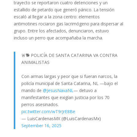
trayecto se reportaron cuatro detenciones y un
estallido de petardo que generó pánico. La tensión
escaló al llegar a la zona centro: elementos
antimotines rociaron gas lacrimógeno para dispersar al
grupo. Entre los afectados, denunciaron, estuvo
incluso un perro que acompañaba la marcha.
🚨🐕 POLICÍA DE SANTA CATARINA VA CONTRA
ANIMALISTAS
Con armas largas y peor que si fueran narcos, la
policía municipal de Santa Catarina, NL —bajo el
mando de
@JesusNavaNL
— detuvo a
manifestantes que exigían justicia por los 70
perros asesinados.
pic.twitter.com/wT9rJrE8Be
— LuisCardenasMX (@LuisCardenasMx)
September 16, 2025