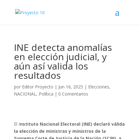
INE detecta anomalías
en elección judicial, y
aún así valida los
resultados
por
Editor Proyecto
|
Jun 16, 2025
|
Elecciones
,
NACIONAL
,
Política
|
0 Comentarios
El I
nstituto Nacional Electoral (INE) declaró válida
la elección de ministras y ministros de la
Suprema Corte de Justicia de la Nación (SCJN), a