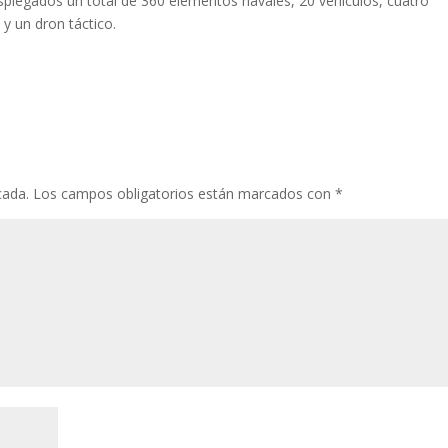
splegados un total de 360 elementos navales, 20 vehículos, cuatro
y un dron táctico.
cada.
Los campos obligatorios están marcados con
*