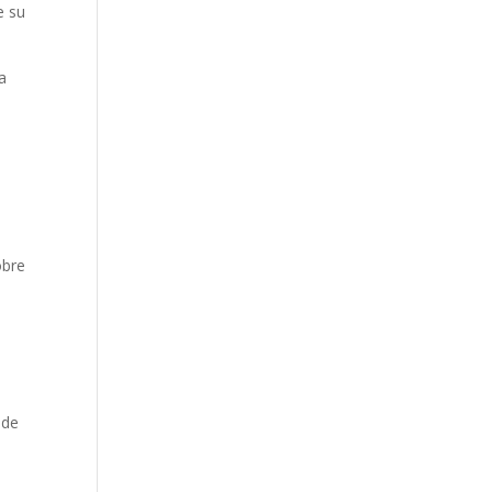
e su
a
obre
 de