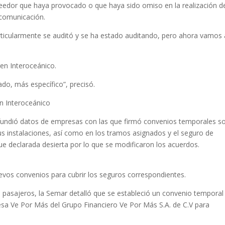
eedor que haya provocado o que haya sido omiso en la realización d
 comunicación.
rticularmente se auditó y se ha estado auditando, pero ahora vamos 
ren Interoceánico.
do, más específico”, precisó.
n Interoceánico
difundió datos de empresas con las que firmó convenios temporales s
 sus instalaciones, así como en los tramos asignados y el seguro de
 fue declarada desierta por lo que se modificaron los acuerdos.
evos convenios para cubrir los seguros correspondientes.
 pasajeros, la Semar detalló que se estableció un convenio temporal
esa Ve Por Más del Grupo Financiero Ve Por Más S.A. de C.V para