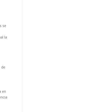
s se
al la
n de
a en
encia