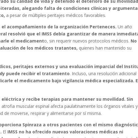
o su calidad de vida y detenido el deterioro de su movilidad
eiteradas, alegando falta de condiciones clínicas y argument
to,
a pesar de múltiples peritajes médicos favorables.
on el acompañamiento de la organización Perteneces.
Un año
ral resolvió que el IMSS debía garantizar de manera inmediat
onarle el medicament
o, sin requerir nuevos protocolos médicos.
No
valuación de los médicos tratantes,
quienes han mantenido su
icos, peritajes externos y una evaluación imparcial del Instit
dy puede recibir el tratamiento
. Incluso, una resolución adicional
licarle el medicamento bajo vigilancia médica especializada. 
s eléctrica y recibe terapias para mantener su movilidad. Sin
 atrofia muscular espinal afecta paulatinamente los órganos vitales y
ad de moverse, respirar y alimentarse por sí misma.
roporciona Spinraza a otros pacientes con el mismo diagnóstic
.
El
IMSS no ha ofrecido nuevas valoraciones médicas ni