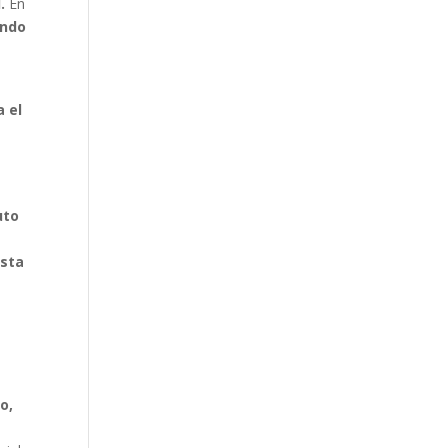
.
En
ando
a el
uto
Esta
o,