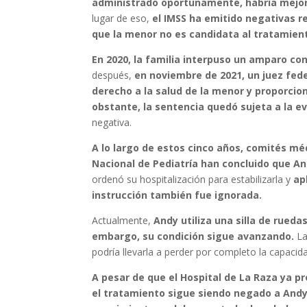
administrado oportunamente, habría mejorad
lugar de eso,
el IMSS ha emitido negativas r
que la menor no es candidata al tratamien
En 2020, la familia interpuso un amparo c
después,
en noviembre de 2021, un juez fede
derecho a la salud de la menor y proporci
obstante, la sentencia quedó sujeta a la e
negativa.
A lo largo de estos cinco años, comités méd
Nacional de Pediatría han concluido que An
ordenó su hospitalización para estabilizarla y
ap
instrucción también fue ignorada.
Actualmente,
Andy utiliza una silla de rueda
embargo, su condición sigue avanzando.
La
podría llevarla a perder por completo la capacid
A pesar de que el Hospital de La Raza ya p
el tratamiento sigue siendo negado a Andy