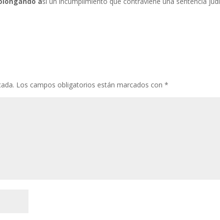
rolongando a
sí un incumplimiento que contraviene una sentencia judi
cada.
Los campos obligatorios están marcados con
*