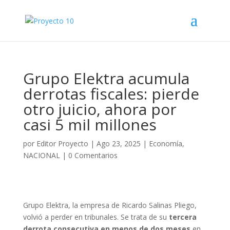
Grupo Elektra acumula
derrotas fiscales: pierde
otro juicio, ahora por
casi 5 mil millones
por
Editor Proyecto
|
Ago 23, 2025
|
Economía
,
NACIONAL
|
0 Comentarios
Grupo Elektra, la empresa de Ricardo Salinas Pliego,
volvió a perder en tribunales. Se trata de su
tercera
derrota consecutiva en menos de dos meses
en