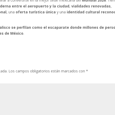
pirar a convertirse en la mejor sede mexicana del
Mundial 2026
. Tie
erna entre el aeropuerto y la ciudad
,
vialidades renovadas
,
onal
, una
oferta turística única
y una
identidad cultural recono
Jalisco se perfilan como el escaparate donde millones de pers
es de México
.
cada.
Los campos obligatorios están marcados con
*