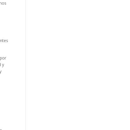
inos
l
antes
por
d y
y