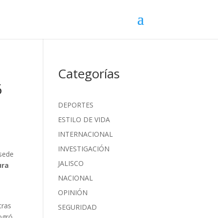
o
Categorías
6
DEPORTES
ESTILO DE VIDA
INTERNACIONAL
INVESTIGACIÓN
 sede
JALISCO
ura
NACIONAL
OPINIÓN
tras
SEGURIDAD
ogró