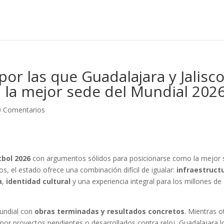
por las que Guadalajara y Jalisc
 la mejor sede del Mundial 202
0 Comentarios
tbol 2026
con argumentos sólidos para posicionarse como la mejor
os, el estado ofrece una combinación difícil de igualar:
infraestruct
a
,
identidad cultural
y una experiencia integral para los millones de
 Mundial con
obras terminadas y resultados concretos
. Mientras o
or proyectos pendientes o desarrollados contra reloj, Guadalajara l