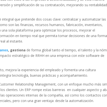
ersión y simplificación de su contratación, mejorando su rentabilida
integral que pretende dos cosas clave: centralizar y automatizar las
omo son las finanzas, recursos humanos, fabricación, inventarios,
 una sola plataforma para optimizar los procesos, mejorar el
nformación en tiempo real que permita tomar decisiones de una forma 
eal al instante.
manos
, gestiona
de forma global tanto el tiempo, el talento y la nóm
l impacto estratégico de RRHH en una empresa con este software de
ento, mejora la experiencia del empleado y fomenta una cultura
 integra tecnología, buenas prácticas y acompañamiento.
o Customer Relationship Management, con un enfoque mucho más si
n los clientes. Un ERP rompe estas barreras en cualquier aspecto y a
las operaciones internas de la compañía, así como los contactos co
rciales, pero con una gran ventaja: desde la automatización.