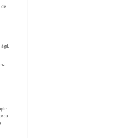
d de
ágil.
ina.
mple
barca
n