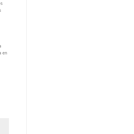
os
s
a
a en