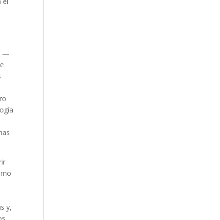
 el
e —
ue
s
ro
logía
chas
ir
como
s y,
os