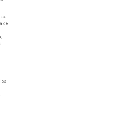
ico.
ra de
n,
d.
s
 los
s