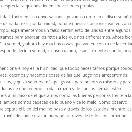
despreciar a quienes tienen convicciones propias.
idad, tanto en las conversaciones privadas como en el discurso públ
ve de nada rezar por la unidad, porque nuestras acciones van en cont
iempo, experimentemos un falso sentimiento de unidad entre algunos,
sitamos para abordar los retos a los que nos enfrentamos. Ahora bie
 la verdad, y ahora hay muchas cosas que van en contra de la verda
esponde decir la verdad, incluso cuando, especialmente cuando, nos
 mencionaré hoy es la humildad, que todos necesitamos porque todo
res, decimos y hacemos cosas de las que luego nos arrepentimos,
uicios, y quizá seamos más peligrosos para nosotros mismos y para
 dudas de que tenemos toda la razón y de que los demás están
os a un paso de etiquetarnos como las buenas personas frente a la
as: ambos somos capaces de lo bueno y de lo malo. Como observó
e separa el bien del mal no pasa a través de los Estados, ni entre las
sto a través de cada corazón humano, a través de todos los corazones