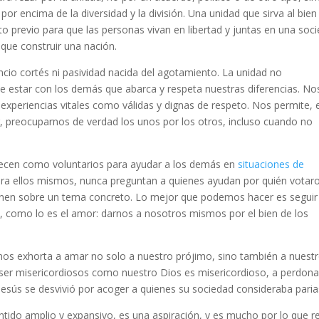
or encima de la diversidad y la división. Una unidad que sirva al bien
to previo para que las personas vivan en libertad y juntas en una soc
a que construir una nación.
cio cortés ni pasividad nacida del agotamiento. La unidad no
de estar con los demás que abarca y respeta nuestras diferencias. No
 experiencias vitales como válidas y dignas de respeto. Nos permite, 
, preocuparnos de verdad los unos por los otros, incluso cuando no
frecen como voluntarios para ayudar a los demás en
situaciones de
ara ellos mismos, nunca preguntan a quienes ayudan por quién votar
enen sobre un tema concreto. Lo mejor que podemos hacer es seguir
a, como lo es el amor: darnos a nosotros mismos por el bien de los
os exhorta a amar no solo a nuestro prójimo, sino también a nuest
 ser misericordiosos como nuestro Dios es misericordioso, a perdona
sús se desvivió por acoger a quienes su sociedad consideraba paria
ntido amplio y expansivo, es una aspiración, y es mucho por lo que re