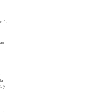
n más
tán
n
s
la
d, y