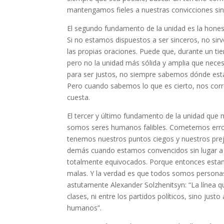
mantengamos fieles a nuestras convicciones sin 
El segundo fundamento de la unidad es la honest
Si no estamos dispuestos a ser sinceros, no sir
las propias oraciones. Puede que, durante un t
pero no la unidad más sólida y amplia que nece
para ser justos, no siempre sabemos dónde está
Pero cuando sabemos lo que es cierto, nos corr
cuesta.
El tercer y último fundamento de la unidad que
somos seres humanos falibles. Cometemos erro
tenemos nuestros puntos ciegos y nuestros prej
demás cuando estamos convencidos sin lugar a
totalmente equivocados. Porque entonces estam
malas. Y la verdad es que todos somos person
astutamente Alexander Solzhenitsyn: “La línea qu
clases, ni entre los partidos políticos, sino ju
humanos”.