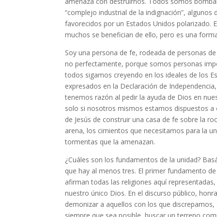
amenaza con destruirnos. Todos somos bombarde
“complejo industrial de la indignación”, algunos
favorecidos por un Estados Unidos polarizado. El
muchos se benefician de ello, pero es una forma 
Soy una persona de fe, rodeada de personas de f
no perfectamente, porque somos personas imper
todos sigamos creyendo en los ideales de los Es
expresados en la Declaración de Independencia, 
tenemos razón al pedir la ayuda de Dios en nue
solo si nosotros mismos estamos dispuestos a cu
de Jesús de construir una casa de fe sobre la r
arena, los cimientos que necesitamos para la un
tormentas que la amenazan.
¿Cuáles son los fundamentos de la unidad? Bas
que hay al menos tres. El primer fundamento de
afirman todas las religiones aquí representadas
nuestro único Dios. En el discurso público, honra
demonizar a aquellos con los que discrepamos, 
siempre que sea posible, buscar un terreno comú