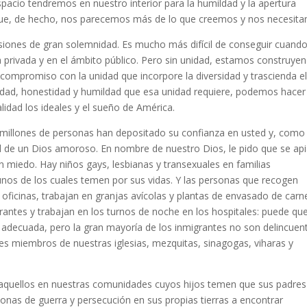
acio tendremos en nuestro interior para la humildad y la apertura
que, de hecho, nos parecemos más de lo que creemos y nos necesit
casiones de gran solemnidad. Es mucho más difícil de conseguir cuand
a privada y en el ámbito público. Pero sin unidad, estamos construye
 compromiso con la unidad que incorpore la diversidad y trascienda e
nidad, honestidad y humildad que esa unidad requiere, podemos hacer
lidad los ideales y el sueño de América.
millones de personas han depositado su confianza en usted y, como 
al de un Dios amoroso. En nombre de nuestro Dios, le pido que se ap
n miedo. Hay niños gays, lesbianas y transexuales en familias
unos de los cuales temen por sus vidas. Y las personas que recogen
 oficinas, trabajan en granjas avícolas y plantas de envasado de carn
rantes y trabajan en los turnos de noche en los hospitales: puede qu
decuada, pero la gran mayoría de los inmigrantes no son delincuen
es miembros de nuestras iglesias, mezquitas, sinagogas, viharas y
 aquellos en nuestras comunidades cuyos hijos temen que sus padres
onas de guerra y persecución en sus propias tierras a encontrar