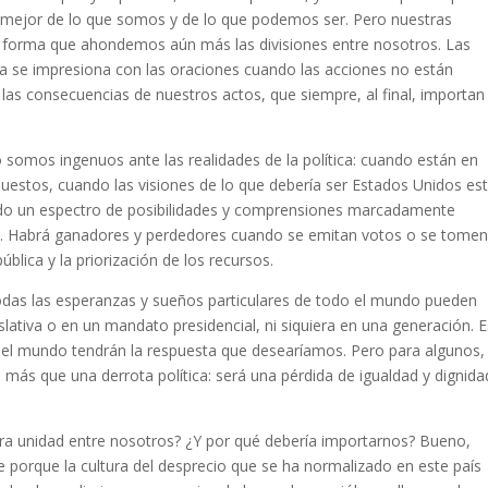
lo mejor de lo que somos y de lo que podemos ser. Pero nuestras
 forma que ahondemos aún más las divisiones entre nosotros. Las
ca se impresiona con las oraciones cuando las acciones no están
 las consecuencias de nuestros actos, que siempre, al final, importa
 somos ingenuos ante las realidades de la política: cuando están en
apuestos, cuando las visiones de lo que debería ser Estados Unidos es
todo un espectro de posibilidades y comprensiones marcadamente
cto. Habrá ganadores y perdedores cuando se emitan votos o se tome
blica y la priorización de los recursos.
todas las esperanzas y sueños particulares de todo el mundo pueden
lativa o en un mandato presidencial, ni siquiera en una generación. E
do el mundo tendrán la respuesta que desearíamos. Pero para algunos, 
ás que una derrota política: será una pérdida de igualdad y dignida
era unidad entre nosotros? ¿Y por qué debería importarnos? Bueno,
 porque la cultura del desprecio que se ha normalizado en este país