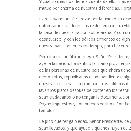
Y cuanto más nos demos cuenta de ello, más esp
mutua por encima de nuestras diferencias. Por
Es relativamente fácil rezar por la unidad en o
enfrentamos a diferencias reales en nuestra vid
la casa de nuestra nación sobre arena. Y con un
desacuerdo, y con los sólidos cimientos de dig
nuestra parte, en nuestro tiempo, para hacer rea
Permítanme un último ruego. Señor Presidente, 
ayer a la nación, ha sentido la mano providenci
de las personas de nuestro país que ahora tiene
demócratas, republicanas e independientes, alg
nuestras cosechas, limpian nuestros edificios de
lavan los platos después de comer en los restau
sean ciudadanos o no tengan la documentación a
Pagan impuestos y son buenos vecinos. Son fiel
templos.
Le pido que tenga piedad, Señor Presidente, de
sean llevados, y que ayude a quienes huyen de z