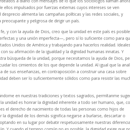
ados a diario con mensajes de lo que los sociólogos llaman ahora
 de ellos impulsados por fuerzas externas cuyos intereses se ven
 desprecio alimenta las campañas políticas y las redes sociales, y
preocupante y peligrosa de dirigir un país.
e, y con la ayuda de Dios, creo que la unidad en este país es posibl
fectas y una unión imperfecta—, pero sí lo suficiente como para q
tados Unidos de América y trabajando para hacerlos realidad. Ideale
con su afirmación de la igualdad y la dignidad humanas innatas. Y
stra búsqueda de la unidad, porque necesitamos la ayuda de Dios, pe
idar los cimientos de los que depende la unidad. Al igual que la ana
oca de sus enseñanzas, en contraposición a construir una casa sobre
idad deben ser lo suficientemente sólidos como para resistir las mu
ándome en nuestras tradiciones y textos sagrados, permítanme suger
 la unidad es honrar la dignidad inherente a todo ser humano, que, 
, es el derecho de nacimiento de todas las personas como hijos de
r la dignidad de los demás significa negarse a burlarse, descartar o
optando en su lugar por debatir respetuosamente nuestras diferencia
n. Y cuando el terreno común no es posible, la dignidad exige que n