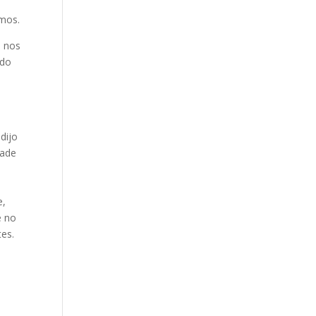
amos.
o nos
ndo
l
dijo
iade
e,
e no
tes.