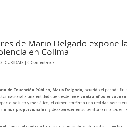
iares de Mario Delgado expone l
iolencia en Colima
,
SEGURIDAD
|
0 Comentarios
ario de Educación Pública, Mario Delgado
, ocurrido el pasado fin 
ector nacional a una entidad que desde hace
cuatro años encabeza 
impacto político y mediático, el crimen confirma una realidad persisten
términos proporcionales
, y desaparecer en su territorio implica, en l
eral
, fueron atacadas a balazos al interior de su domicilio. El hecho