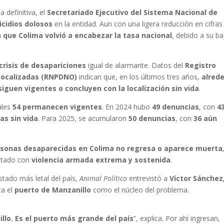
 definitiva, el
Secretariado Ejecutivo del Sistema Nacional de
cidios dolosos
en la entidad. Aun con una ligera reducción en cifras
n que Colima volvió a encabezar la tasa nacional
, debido a su ba
crisis de desapariciones
igual de alarmante. Datos del
Registro
Localizadas (RNPDNO)
indican que, en los últimos tres años,
alred
iguen vigentes o concluyen con la localización sin vida
.
uales
54 permanecen vigentes
. En 2024 hubo
49 denuncias
, con
4
as sin vida
. Para 2025, se acumularon
50 denuncias
, con
36 aún
ersonas desaparecidas en Colima no regresa o aparece muerta
stado con
violencia armada extrema y sostenida
.
stado más letal del país,
Animal Político
entrevistó a
Víctor Sánchez
ca el
puerto de Manzanillo
como el núcleo del problema.
llo. Es el puerto más grande del país
”, explica. Por ahí ingresan,