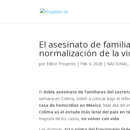
El asesinato de famil
normalización de la v
por
Editor Proyecto
|
Feb 4, 2026
|
NACIONAL
El
doble asesinato de familiares del secret
semana en Colima, volvió a colocar bajo el refl
tasa de homicidios en México
. Más allá del 
Colima es el estado más letal del país en 
mayoría de los casos,
no volver con vida
.
Las víctimas,
tía y prima del funcionario fed