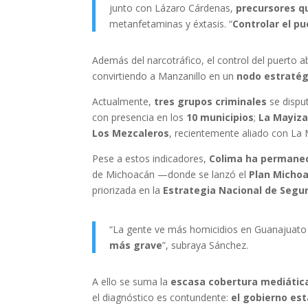
junto con Lázaro Cárdenas,
precursores qu
metanfetaminas y éxtasis. “
Controlar el pu
Además del narcotráfico, el control del puerto a
convirtiendo a Manzanillo en un
nodo estratégi
Actualmente,
tres grupos criminales
se disput
con presencia en los
10 municipios
;
La Mayiz
Los Mezcaleros
, recientemente aliado con La 
Pese a estos indicadores,
Colima ha permanec
de Michoacán —donde se lanzó el
Plan Micho
priorizada en la
Estrategia Nacional de Segu
“La gente ve más homicidios en Guanajuato 
más grave
”, subraya Sánchez.
A ello se suma la
escasa cobertura mediátic
el diagnóstico es contundente:
el gobierno es