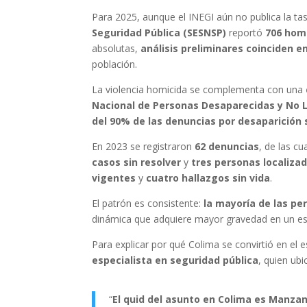
Para 2025, aunque el INEGI aún no publica la tasa
Seguridad Pública (SESNSP)
reportó
706 homi
absolutas,
análisis preliminares coinciden e
población.
La violencia homicida se complementa con una
Nacional de Personas Desaparecidas y No 
del 90% de las denuncias por desaparición s
En 2023 se registraron
62 denuncias
, de las c
casos sin resolver
y
tres personas localizad
vigentes
y
cuatro hallazgos sin vida
.
El patrón es consistente:
la mayoría de las p
dinámica que adquiere mayor gravedad en un e
Para explicar por qué Colima se convirtió en el e
especialista en seguridad pública
, quien ubi
“
El quid del asunto en Colima es Manzani