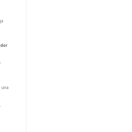
ja
edor
3
, una
,