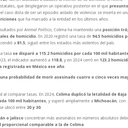
statales, que desplegaron un operativo posterior en el que
presunt
el caso dista de ser un episodio aislado de violencia: se inserta en un
riciones
que ha marcado a la entidad en los últimos años.
nsultados por
Animal Político
, Colima ha mantenido una
posición trá
ales de homicidio
. En 2020 registró una tasa de
94.5 homicidios p
scendió a
81.5
, siguió entre los estados más violentos del país.
la tasa
se disparó a 115.2 homicidios por cada 100 mil habitant
2023, el indicador aumentó a
118.8
, y en 2024 cerró en
123.2 homicid
a registrada en México ese año
.
ó una probabilidad de morir asesinado cuatro o cinco veces ma
ad al comparar tasas. En 2024,
Colima duplicó la letalidad de Baja
ada 100 mil habitantes
, y superó ampliamente a
Michoacán
, con
 se ubicó entre
20 y 30
.
n o Jalisco
concentran más asesinatos en números absolutos debi
d proporcional comparable a la de Colima
.