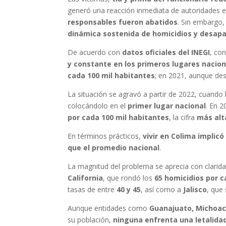
generó una reacción inmediata de autoridades e
responsables fueron abatidos
. Sin embargo, 
dinámica sostenida de homicidios y desapa
De acuerdo con
datos oficiales del INEGI
, co
y constante en los primeros lugares nacion
cada 100 mil habitantes
; en 2021, aunque de
La situación se agravó a partir de 2022, cuando 
colocándolo en el
primer lugar nacional
. En 
por cada 100 mil habitantes
, la cifra
más alt
En términos prácticos,
vivir en Colima implic
que el promedio nacional
.
La magnitud del problema se aprecia con clarid
California
, que rondó los
65 homicidios por c
tasas de entre
40 y 45
, así como a
Jalisco
, que
Aunque entidades como
Guanajuato, Michoacá
su población,
ninguna enfrenta una letalida