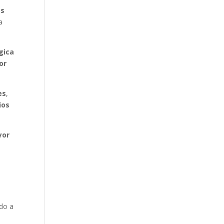
os
a
gica
or
es
,
ios
yor
do a