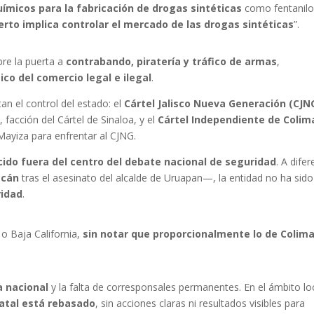
ímicos para la fabricación de drogas sintéticas
como fentanilo
erto implica controlar el mercado de las drogas sintéticas
”.
bre la puerta a
contrabando, piratería y tráfico de armas
,
co del comercio legal e ilegal
.
an el control del estado: el
Cártel Jalisco Nueva Generación (CJN
a
, facción del Cártel de Sinaloa, y el
Cártel Independiente de Colim
Mayiza para enfrentar al CJNG.
ido fuera del centro del debate nacional de seguridad
. A difer
acán
tras el asesinato del alcalde de Uruapan—, la entidad no ha sido
ridad
.
o Baja California,
sin notar que proporcionalmente lo de Colima
a nacional
y la falta de corresponsales permanentes. En el ámbito loc
tatal está rebasado
, sin acciones claras ni resultados visibles para