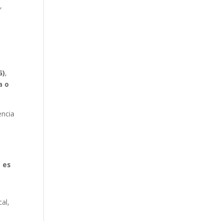
,
G)
,
a o
encia
 es
al,