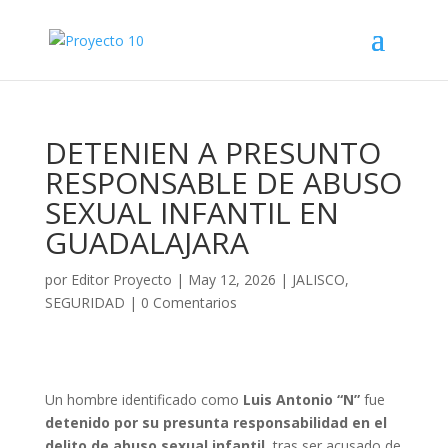
DETENIEN A PRESUNTO
RESPONSABLE DE ABUSO
SEXUAL INFANTIL EN
GUADALAJARA
por
Editor Proyecto
|
May 12, 2026
|
JALISCO
,
SEGURIDAD
|
0 Comentarios
Un hombre identificado como
Luis Antonio “N”
fue
detenido por su presunta responsabilidad en el
delito de abuso sexual infantil
, tras ser acusado de