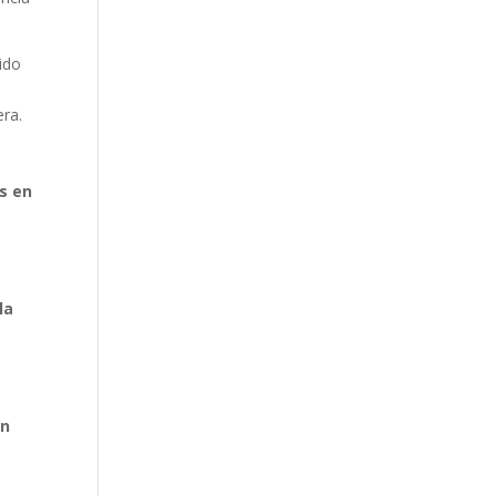
sido
n
era.
s en
la
en