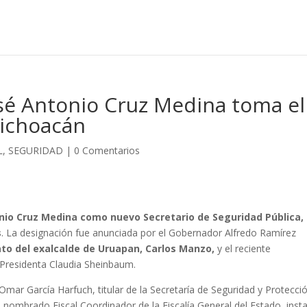
sé Antonio Cruz Medina toma el
ichoacán
L
,
SEGURIDAD
|
0 Comentarios
nio Cruz Medina como nuevo Secretario de Seguridad Pública,
s
. La designación fue anunciada por el Gobernador Alfredo Ramírez
ato del exalcalde de Uruapan, Carlos Manzo,
y el reciente
 Presidenta Claudia Sheinbaum.
Omar García Harfuch, titular de la Secretaría de Seguridad y Protecci
nombrado Fiscal Coordinador de la Fiscalía General del Estado, inst