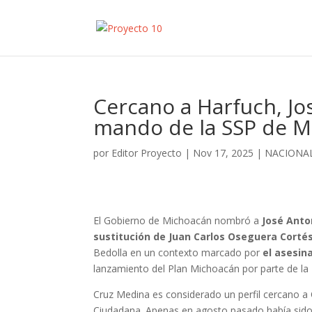
Cercano a Harfuch, Jo
mando de la SSP de M
por
Editor Proyecto
|
Nov 17, 2025
|
NACIONA
El Gobierno de Michoacán nombró a
José Anto
sustitución de Juan Carlos Oseguera Corté
Bedolla en un contexto marcado por
el asesin
lanzamiento del Plan Michoacán por parte de la
Cruz Medina es considerado un perfil cercano a 
Ciudadana. Apenas en agosto pasado había sido 