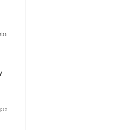
alza
y
apso