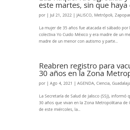
este martes, sin que haya
por
|
Jul 21, 2022
|
JALISCO
,
Metrópoli
,
Zapopa
La mujer de 35 años fue atacada el sábado por l
colectiva Yo Cuido México y era madre de un me
madre de un menor con autismo y parte...
Reabren registro para vac
30 años en la Zona Metrop
por
|
Ago 4, 2021
|
AGENDA
,
Ciencia
,
Guadalaj
La Secretaría de Salud de Jalisco (SSJ), informó
30 años que vivan en la Zona Metropolitana de G
de este miércoles, la...