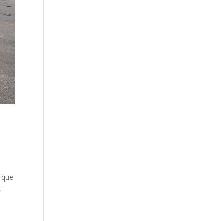
l que
a