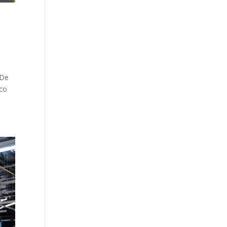
 De
ico