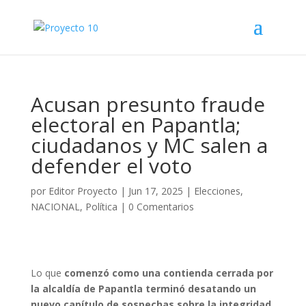
Acusan presunto fraude
electoral en Papantla;
ciudadanos y MC salen a
defender el voto
por
Editor Proyecto
|
Jun 17, 2025
|
Elecciones
,
NACIONAL
,
Política
|
0 Comentarios
Lo que
comenzó como una contienda cerrada por
la alcaldía de Papantla terminó desatando un
nuevo capítulo de sospechas sobre la integridad