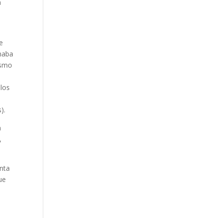
a
e
e
onaba
ismo
 los
).
n
,
enta
ue