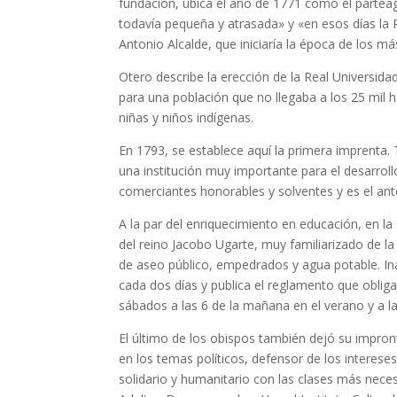
fundación, ubica el año de 1771 como el partea
todavía pequeña y atrasada» y «en esos días la 
Antonio Alcalde, que iniciaría la época de los 
Otero describe la erección de la Real Universid
para una población que no llegaba a los 25 mil h
niñas y niños indígenas.
En 1793, se establece aquí la primera imprenta.
una institución muy importante para el desarroll
comerciantes honorables y solventes y es el a
A la par del enriquecimiento en educación, en l
del reino Jacobo Ugarte, muy familiarizado de la c
de aseo público, empedrados y agua potable. Ina
cada dos días y publica el reglamento que obligab
sábados a las 6 de la mañana en el verano y a las
El último de los obispos también dejó su impront
en los temas políticos, defensor de los interese
solidario y humanitario con las clases más nece