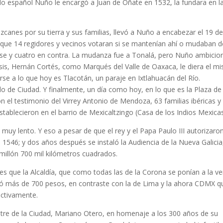
do español Nuño le encargó a Juan de Oñate en 1532, la fundara en l
zcanes por su tierra y sus familias, llevó a Nuño a encabezar el 19 d
que 14 regidores y vecinos votaran si se mantenían ahí o mudaban d
 irse y cuatro en contra. La mudanza fue a Tonalá, pero Nuño ambici
s, Hernán Cortés, como Marqués del Valle de Oaxaca, le diera el m
darse a lo que hoy es Tlacotán, un paraje en Ixtlahuacán del Río.
udo de Ciudad. Y finalmente, un día como hoy, en lo que es la Plaza de
n el testimonio del Virrey Antonio de Mendoza, 63 familias ibéricas y
tablecieron en el barrio de Mexicaltzingo (Casa de los Indios Mexicas
 muy lento. Y eso a pesar de que el rey y el Papa Paulo III autorizaro
 1546; y dos años después se instaló la Audiencia de la Nueva Galicia
millón 700 mil kilómetros cuadrados.
es que la Alcaldía, que como todas las de la Corona se ponían a la v
ostó más de 700 pesos, en contraste con la de Lima y la ahora CDMX q
ectivamente.
ustre de la Ciudad, Mariano Otero, en homenaje a los 300 años de su