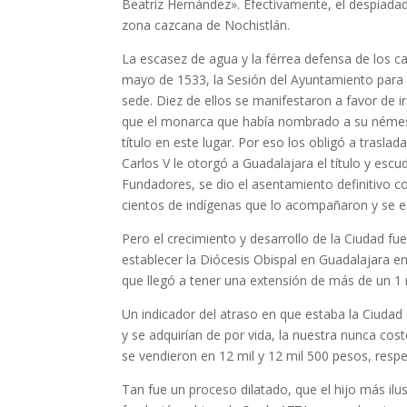
Beatriz Hernández». Efectivamente, el despiada
zona cazcana de Nochistlán.
La escasez de agua y la férrea defensa de los ca
mayo de 1533, la Sesión del Ayuntamiento para 
sede. Diez de ellos se manifestaron a favor de
que el monarca que había nombrado a su némesi
título en este lugar. Por eso los obligó a trasla
Carlos V le otorgó a Guadalajara el título y esc
Fundadores, se dio el asentamiento definitivo co
cientos de indígenas que lo acompañaron y se es
Pero el crecimiento y desarrollo de la Ciudad fue
establecer la Diócesis Obispal en Guadalajara en
que llegó a tener una extensión de más de un 1 
Un indicador del atraso en que estaba la Ciudad 
y se adquirían de por vida, la nuestra nunca c
se vendieron en 12 mil y 12 mil 500 pesos, resp
Tan fue un proceso dilatado, que el hijo más il