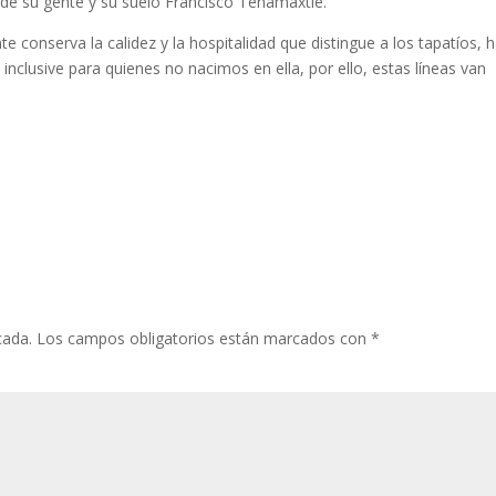
e su gente y su suelo Francisco Tenamaxtle.
 conserva la calidez y la hospitalidad que distingue a los tapatíos, 
inclusive para quienes no nacimos en ella, por ello, estas líneas van
cada.
Los campos obligatorios están marcados con
*