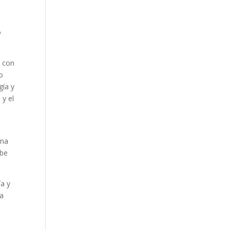
o
s con
o
gía y
 y el
una
abe
ía y
ta