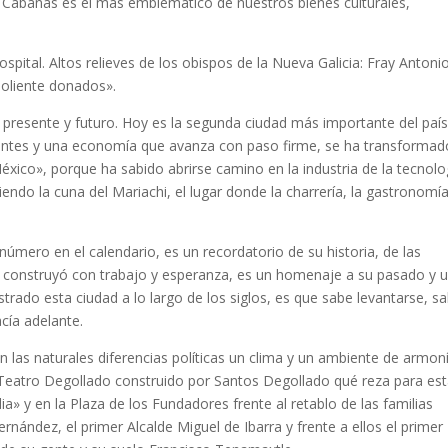
l Cabañas es el más emblemático de nuestros bienes culturales,
spital. Altos relieves de los obispos de la Nueva Galicia: Fray Antoni
doliente donados».
 presente y futuro. Hoy es la segunda ciudad más importante del paí
tantes y una economía que avanza con paso firme, se ha transformad
éxico», porque ha sabido abrirse camino en la industria de la tecnolo
iendo la cuna del Mariachi, el lugar donde la charrería, la gastronomía
úmero en el calendario, es un recordatorio de su historia, de las
la construyó con trabajo y esperanza, es un homenaje a su pasado y 
rado esta ciudad a lo largo de los siglos, es que sabe levantarse, s
cía adelante.
 las naturales diferencias políticas un clima y un ambiente de armon
 del Teatro Degollado construido por Santos Degollado qué reza para es
a» y en la Plaza de los Fundadores frente al retablo de las familias
ernández, el primer Alcalde Miguel de Ibarra y frente a ellos el primer