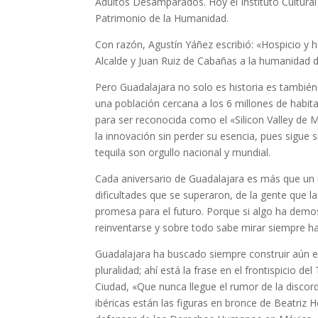
Adultos Desamparados. Hoy el Instituto Cultura
Patrimonio de la Humanidad.
Con razón, Agustín Yáñez escribió: «Hospicio y ho
Alcalde y Juan Ruiz de Cabañas a la humanidad 
Pero Guadalajara no solo es historia es también
una población cercana a los 6 millones de habi
para ser reconocida como el «Silicon Valley de M
la innovación sin perder su esencia, pues sigue s
tequila son orgullo nacional y mundial.
Cada aniversario de Guadalajara es más que un n
dificultades que se superaron, de la gente que 
promesa para el futuro. Porque si algo ha demost
reinventarse y sobre todo sabe mirar siempre ha
Guadalajara ha buscado siempre construir aún en
pluralidad; ahí está la frase en el frontispicio
Ciudad, «Que nunca llegue el rumor de la discordi
ibéricas están las figuras en bronce de Beatriz H