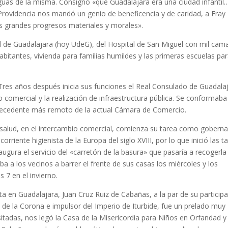
guas de la misma. Consignó «que Guadalajara era una ciudad infantil
Providencia nos mandó un genio de beneficencia y de caridad, a Fray
más grandes progresos materiales y morales».
ad de Guadalajara (hoy UdeG), del Hospital de San Miguel con mil cam
abitantes, vivienda para familias humildes y las primeras escuelas pa
 Tres años después inicia sus funciones el Real Consulado de Guadala
o comercial y la realización de infraestructura pública. Se conformaba
ntecedente más remoto de la actual Cámara de Comercio.
a salud, en el intercambio comercial, comienza su tarea como gobern
orriente higienista de la Europa del siglo XVIII, por lo que inició las t
ugura el servicio del «carretón de la basura» que pasaría a recogerla
a a los vecinos a barrer el frente de sus casas los miércoles y los
 7 en el invierno.
a en Guadalajara, Juan Cruz Ruiz de Cabañas, a la par de su particip
s de la Corona e impulsor del Imperio de Iturbide, fue un prelado muy
sitadas, nos legó la Casa de la Misericordia para Niños en Orfandad y