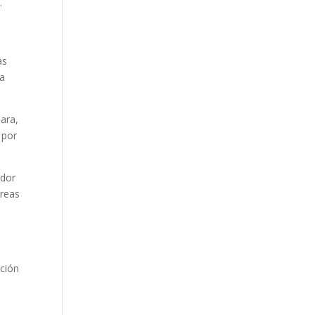
…
as
ra
jara,
 por
ador
areas
ación