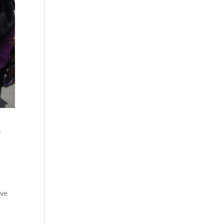
a
ave