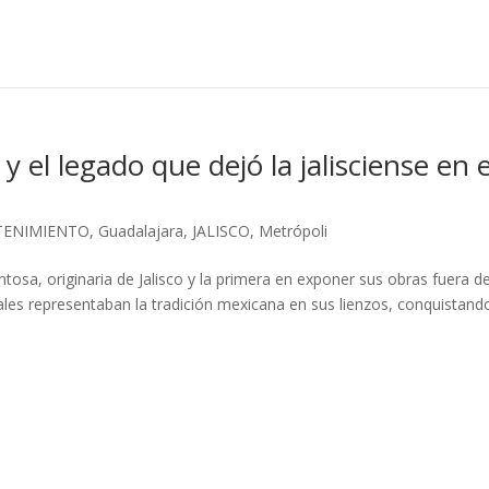
 el legado que dejó la jalisciense en e
TENIMIENTO
,
Guadalajara
,
JALISCO
,
Metrópoli
osa, originaria de Jalisco y la primera en exponer sus obras fuera de
uales representaban la tradición mexicana en sus lienzos, conquistand