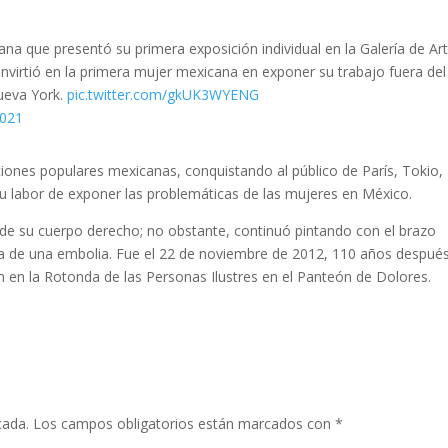
ana que presentó su primera exposición individual en la Galería de Ar
irtió en la primera mujer mexicana en exponer su trabajo fuera del
Nueva York.
pic.twitter.com/gkUK3WYENG
2021
ciones populares mexicanas, conquistando al público de París, Tokio,
su labor de exponer las problemáticas de las mujeres en México.
tad de su cuerpo derecho; no obstante, continuó pintando con el brazo
sa de una embolia. Fue el 22 de noviembre de 2012, 110 años despué
 en la Rotonda de las Personas Ilustres en el Panteón de Dolores.
cada.
Los campos obligatorios están marcados con
*