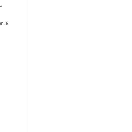
la
n le