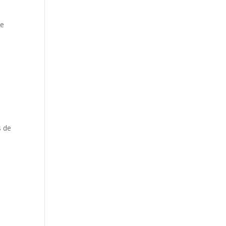
te
s de