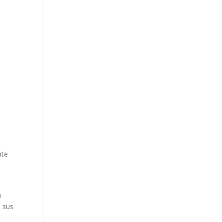
nte
n
n sus