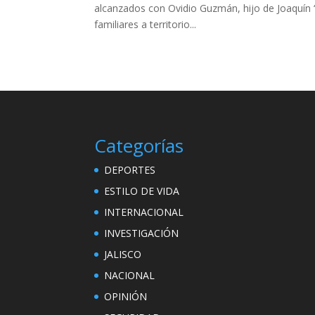
alcanzados con Ovidio Guzmán, hijo de Joaquín 
familiares a territorio...
Categorías
DEPORTES
ESTILO DE VIDA
INTERNACIONAL
INVESTIGACIÓN
JALISCO
NACIONAL
OPINIÓN