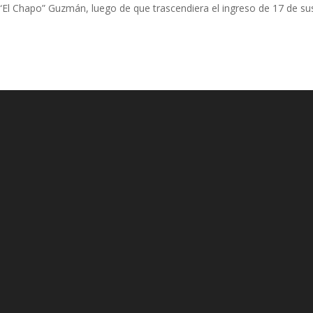
“El Chapo” Guzmán, luego de que trascendiera el ingreso de 17 de su