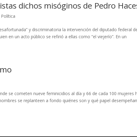
istas dichos misóginos de Pedro Hace
,
Política
esafortunada” y discriminatoria la intervención del diputado federal d
n en un acto público se refirió a ellas como “el viejerío”. En un
smo
nde se cometen nueve feminicidios al día y 66 de cada 100 mujeres 
los hombres se replanteen a fondo quiénes son y qué papel desempeña