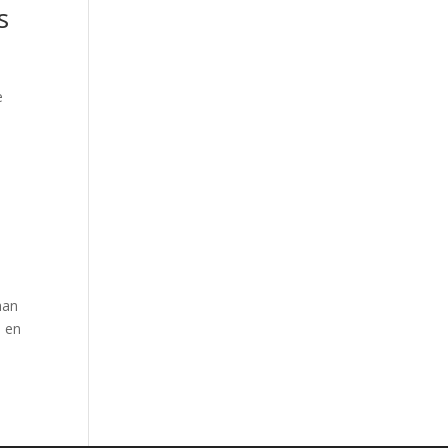
s
e
han
n en