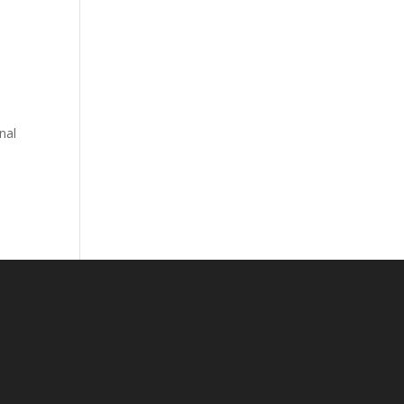
y
nal
e